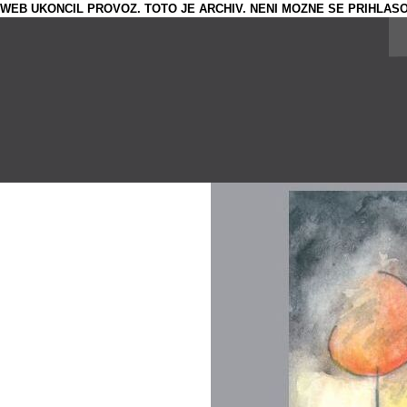
WEB UKONCIL PROVOZ. TOTO JE ARCHIV. NENI MOZNE SE PRIHLASO