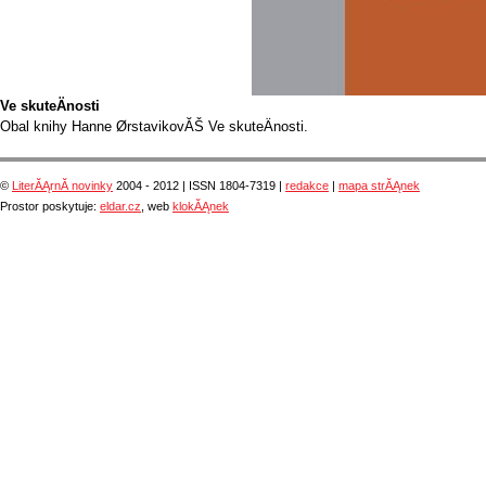
Ve skuteÄnosti
Obal knihy Hanne ØrstavikovĂŠ Ve skuteÄnosti.
©
LiterĂĄrnĂ­ novinky
2004 - 2012 | ISSN 1804-7319 |
redakce
|
mapa strĂĄnek
Prostor poskytuje:
eldar.cz
, web
klokĂĄnek