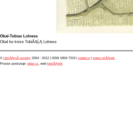
Obal-Tobias Lolness
Obal ke knize TobiĂĄĹĄ Lolness
©
LiterĂĄrnĂ­ novinky
2004 - 2012 | ISSN 1804-7319 |
redakce
|
mapa strĂĄnek
Prostor poskytuje:
eldar.cz
, web
klokĂĄnek