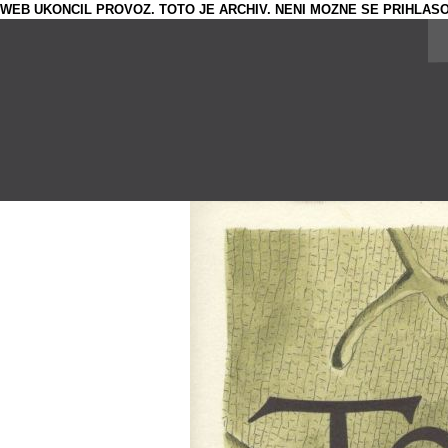
WEB UKONCIL PROVOZ. TOTO JE ARCHIV. NENI MOZNE SE PRIHLASO