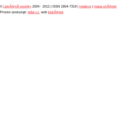
©
LiterĂĄrnĂ­ novinky
2004 - 2012 | ISSN 1804-7319 |
redakce
|
mapa strĂĄnek
Prostor poskytuje:
eldar.cz
, web
klokĂĄnek