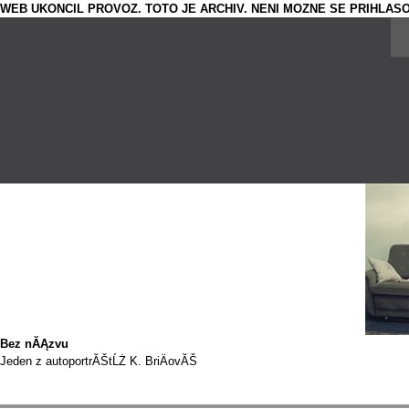
WEB UKONCIL PROVOZ. TOTO JE ARCHIV. NENI MOZNE SE PRIHLASO
Bez nĂĄzvu
Jeden z autoportrĂŠtĹŻ K. BriÄovĂŠ