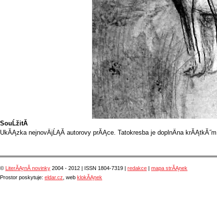
SouĹžitĂ­
UkĂĄzka nejnovÄjĹĄĂ­ autorovy prĂĄce. Tatokresba je doplnÄna krĂĄtkĂ˝m
©
LiterĂĄrnĂ­ novinky
2004 - 2012 | ISSN 1804-7319 |
redakce
|
mapa strĂĄnek
Prostor poskytuje:
eldar.cz
, web
klokĂĄnek