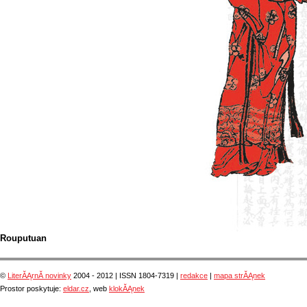
Rouputuan
©
LiterĂĄrnĂ­ novinky
2004 - 2012 | ISSN 1804-7319 |
redakce
|
mapa strĂĄnek
Prostor poskytuje:
eldar.cz
, web
klokĂĄnek