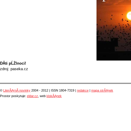
DÄti pĹŻlnoci!
zdroj: paseka.cz
©
LiterĂĄrnĂ­ novinky
2004 - 2012 | ISSN 1804-7319 |
redakce
|
mapa strĂĄnek
Prostor poskytuje:
eldar.cz
, web
klokĂĄnek