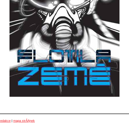
redakce
|
mapa strĂĄnek