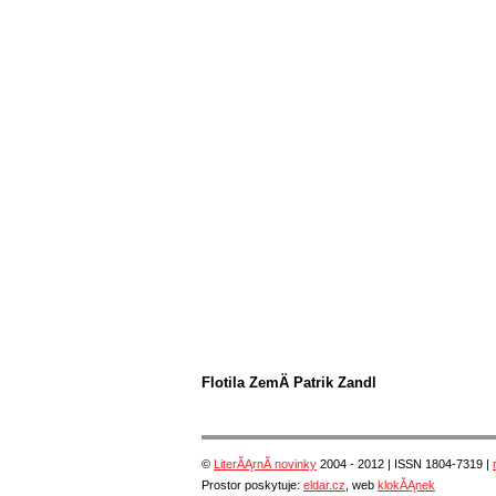
Flotila ZemÄ Patrik Zandl
©
LiterĂĄrnĂ­ novinky
2004 - 2012 | ISSN 1804-7319 |
Prostor poskytuje:
eldar.cz
, web
klokĂĄnek