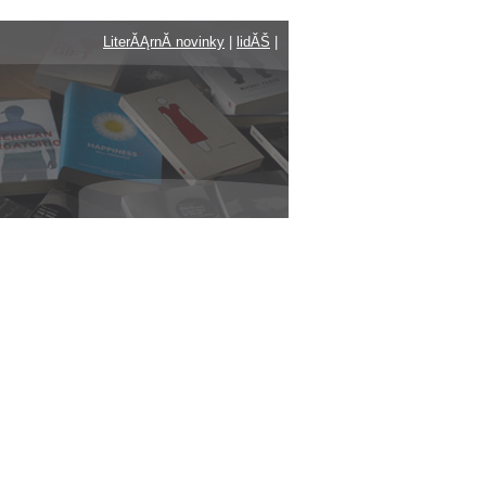
LiterĂĄrnĂ­ novinky
|
lidĂŠ
|