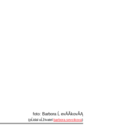
foto: Barbora Ĺ evÄĂ­kovĂĄ
(pĹidal uĹživatel
barbora.sevcikova
)