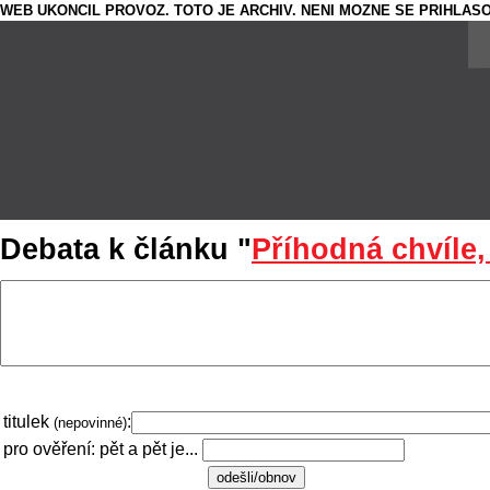
WEB UKONCIL PROVOZ. TOTO JE ARCHIV. NENI MOZNE SE PRIHLASO
Debata k článku "
Příhodná chvíle,
titulek
:
(nepovinné)
pro ověření: pět a pět je...