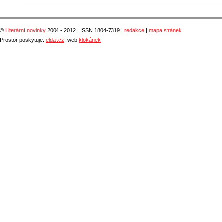
©
Literární novinky
2004 - 2012 | ISSN 1804-7319 |
redakce
|
mapa stránek
Prostor poskytuje:
eldar.cz
, web
klokánek