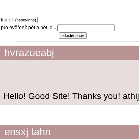
titulek
:
(nepovinné)
pro ověření: pět a pět je...
hvrazueabj
Hello! Good Site! Thanks you! ath
ensxj tahn