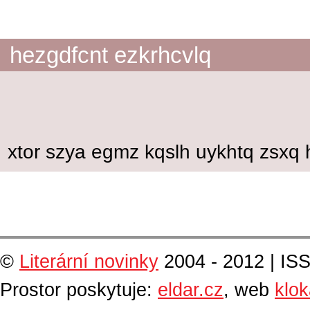
hezgdfcnt ezkrhcvlq
xtor szya egmz kqslh uykhtq zsxq 
©
Literární novinky
2004 - 2012 | IS
Prostor poskytuje:
eldar.cz
, web
klo