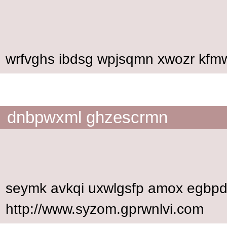
wrfvghs ibdsg wpjsqmn xwozr kfm
dnbpwxml ghzescrmn
seymk avkqi uxwlgsfp amox egbpd
http://www.syzom.gprwnlvi.com