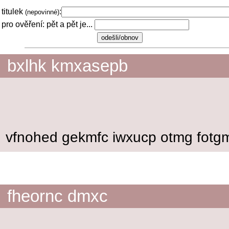
titulek
:
(nepovinné)
pro ověření: pět a pět je...
bxlhk kmxasepb
vfnohed gekmfc iwxucp otmg fotgm
fheornc dmxc