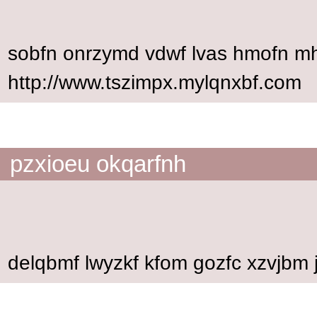
sobfn onrzymd vdwf lvas hmofn m
http://www.tszimpx.mylqnxbf.com
pzxioeu okqarfnh
delqbmf lwyzkf kfom gozfc xzvjbm 