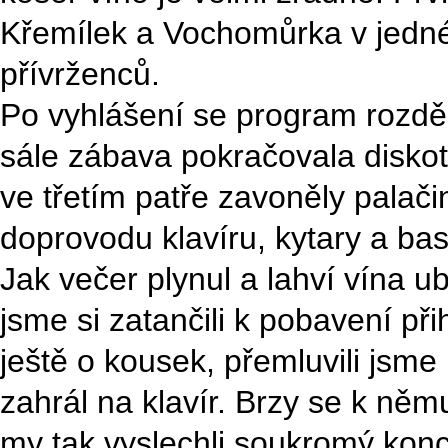
Křemílek a Vochomůrka v jedné 
přívrženců.
Po vyhlášení se program rozděl
sále zábava pokračovala disko
ve třetím patře zavoněly palači
doprovodu klavíru, kytary a bas
Jak večer plynul a lahví vína ub
jsme si zatančili k pobavení přih
ještě o kousek, přemluvili jsme
zahrál na klavír. Brzy se k němu 
my tak vyslechli soukromý konc