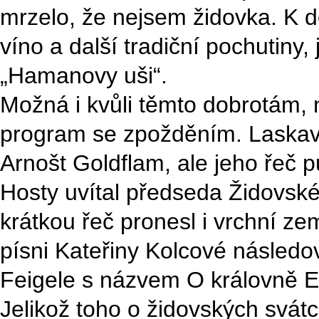
mrzelo, že nejsem židovka. K do
víno a další tradiční pochutiny
„Hamanovy uši“.
Možná i kvůli těmto dobrotám, n
program se zpožděním. Laskav
Arnošt Goldflam, ale jeho řeč p
Hosty uvítal předseda Židovské
krátkou řeč pronesl i vrchní ze
písni Kateřiny Kolcové následo
Feigele s názvem O královně E
Jelikož toho o židovských svátc