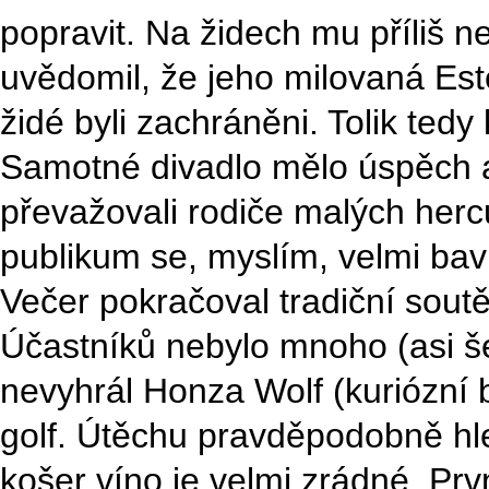
popravit. Na židech mu příliš ne
uvědomil, že jeho milovaná Ester
židé byli zachráněni. Tolik tedy
Samotné divadlo mělo úspěch a t
převažovali rodiče malých herců.
publikum se, myslím, velmi bavi
Večer pokračoval tradiční sout
Účastníků nebylo mnoho (asi še
nevyhrál Honza Wolf (kuriózní b
golf. Útěchu pravděpodobně hl
košer víno je velmi zrádné. Prv