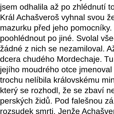
jsem odhalila až po zhlédnutí t
Král Achašveroš vyhnal svou že
mazurku před jeho pomocníky. 
poohlédnout po jiné. Svolal vš
žádné z nich se nezamiloval. A
dcera chudého Mordechaje. Tu s
jejího moudrého otce jmenoval 
trochu nelíbila královskému m
který se rozhodl, že se zbaví n
perských židů. Pod falešnou z
rozsudek smrti. Jenže Achašve