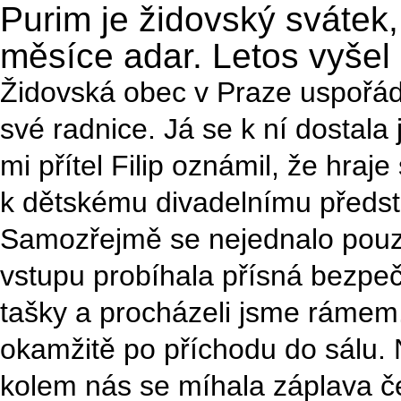
Purim je židovský svátek,
měsíce adar. Letos vyšel
Židovská obec v Praze uspořádala
své radnice. Já se k ní dostala
mi přítel Filip oznámil, že hr
k dětskému divadelnímu předsta
Samozřejmě se nejednalo pouz
vstupu probíhala přísná bezpečn
tašky a procházeli jsme rámem.
okamžitě po příchodu do sálu. 
kolem nás se míhala záplava č