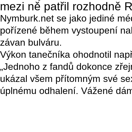
mezi ně patřil rozhodně R
Nymburk.net se jako jediné méd
pořízené během vystoupení nah
závan bulváru.
Výkon tanečníka ohodnotil např
„Jednoho z fandů dokonce zřejm
ukázal všem přítomným své sex
úplnému odhalení. Vážené dámy