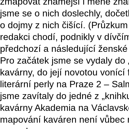
zmapovat známější i méně známé
jsme se o nich doslechly, dočetly
o dojmy z nich čišící. (Průzkum
redakci chodí, podnikly v dívčí
předchozí a následující ženské
Pro začátek jsme se vydaly do „
kavárny, do její novotou vonící f
literární perly na Praze 2 – Sa
jsme zavítaly do jedné z „knihk
kavárny Akademia na Václavské
mapování kaváren není vůbec n