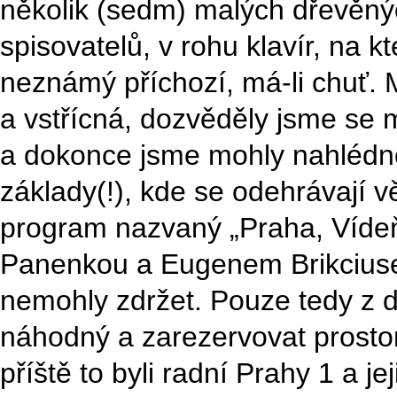
několik (sedm) malých dřevěnýc
spisovatelů, v rohu klavír, na k
neznámý příchozí, má-li chuť. 
a vstřícná, dozvěděly jsme se
a dokonce jsme mohly nahlédno
základy(!), kde se odehrávají v
program nazvaný „Praha, Vídeň
Panenkou a Eugenem Brikciuse
nemohly zdržet. Pouze tedy z 
náhodný a zarezervovat prostor
příště to byli radní Prahy 1 a 