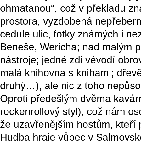
ohmatanou“, což v překladu zn
prostora, vyzdobená nepřeber
cedule ulic, fotky známých i ne
Beneše, Wericha; nad malým p
nástroje; jedné zdi vévodí obro
malá knihovna s knihami; dřev
druhý…), ale nic z toho nepůs
Oproti předešlým dvěma kavár
rockenrollový styl), což nám os
že uzavřenějším hostům, kteří p
Hudba hraje vůbec v Salmovské