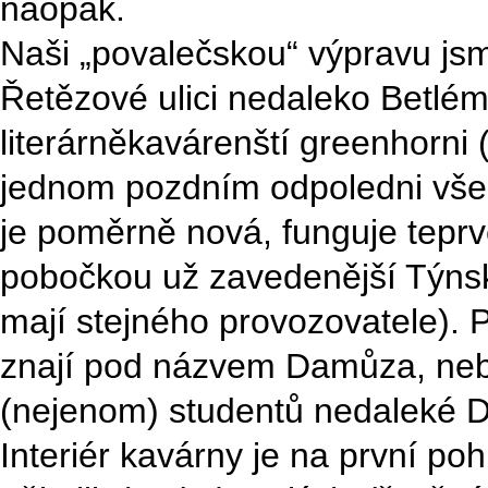
naopak.
Naši „povalečskou“ výpravu jsme
Řetězové ulici nedaleko Betlé
literárněkavárenští greenhorni 
jednom pozdním odpoledni vše
je poměrně nová, funguje teprv
pobočkou už zavedenější Týns
mají stejného provozovatele).
znají pod názvem Damůza, neb
(nejenom) studentů nedaleké
Interiér kavárny je na první po