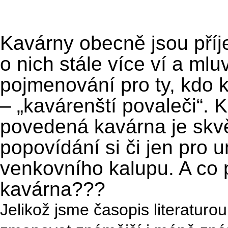
Kavárny obecně jsou příj
o nich stále více ví a mlu
pojmenování pro ty, kdo k
– „kavárenští povaleči“. K
povedená kavárna je skvě
popovídání si či jen pro u
venkovního kalupu. A co p
kavárna???
Jelikož jsme časopis literaturo