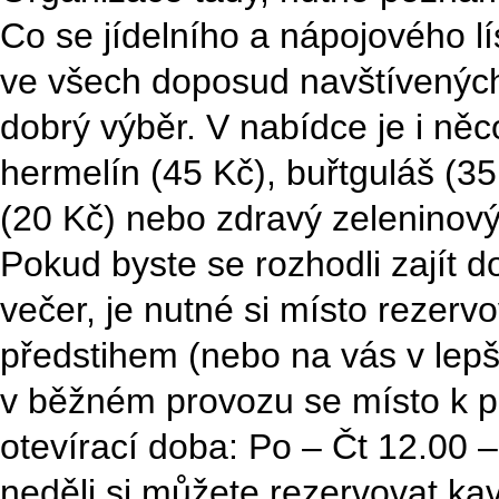
Co se jídelního a nápojového lí
ve všech doposud navštívenýc
dobrý výběr. V nabídce je i ně
hermelín (45 Kč), buřtguláš (3
(20 Kč) nebo zdravý zeleninový 
Pokud byste se rozhodli zajít 
večer, je nutné si místo rezerv
předstihem (nebo na vás v lep
v běžném provozu se místo k po
otevírací doba: Po – Čt 12.00 
neděli si můžete rezervovat ka