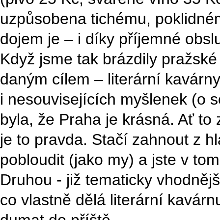
uzpůsobena tichému, poklidném
dojem je – i díky příjemné obsl
Když jsme tak brázdily pražské 
daným cílem – literární kavárn
i nesouvisejících myšlenek (o s
byla, že Praha je krásná. Ať to 
je to pravda. Stačí zahnout z hl
pobloudit (jako my) a jste v tom
Druhou - již tematicky vhodnějš
co vlastně dělá literární kavár