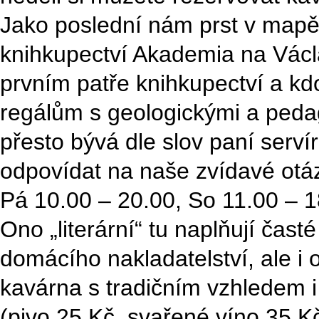
Jako poslední nám prst v mapě 
knihkupectví Akademia na Václ
prvním patře knihkupectví a kd
regálům s geologickými a pedago
přesto bývá dle slov paní serví
odpovídat na naše zvídavé otáz
Pá 10.00 – 20.00, So 11.00 – 1
Ono „literární“ tu naplňují čast
domácího nakladatelství, ale i o
kavárna s tradičním vzhledem i
(pivo 25 Kč, svařené víno 35 Kč