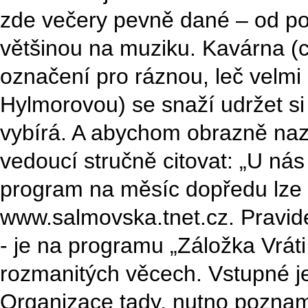
zde večery pevně dané – od po
většinou na muziku. Kavárna (
označení pro ráznou, leč velm
Hylmorovou) se snaží udržet si 
vybírá. A abychom obrazně nazn
vedoucí stručně citovat: „U nás 
program na měsíc dopředu lze 
www.salmovska.tnet.cz. Pravide
- je na programu „Záložka Vráti
rozmanitých věcech. Vstupné j
Organizace tady, nutno pozna