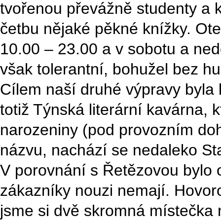
tvořenou převážně studenty a k
četbu nějaké pěkné knížky. Ot
10.00 – 23.00 a v sobotu a nedě
však tolerantní, bohužel bez hu
Cílem naší druhé výpravy byla l
totiž Týnská literární kavárna, k
narozeniny (pod provozním doh
názvu, nachází se nedaleko St
V porovnání s Řetězovou bylo o
zákazníky nouzi nemají. Hovorov
jsme si dvě skromná místečka 