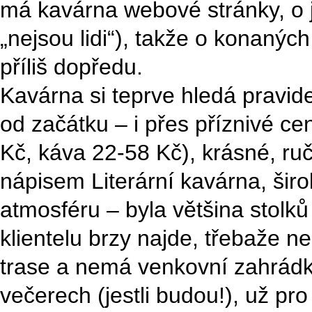
má kavárna webové stránky, o j
„nejsou lidi“), takže o konaný
příliš dopředu.
Kavárna si teprve hledá pravid
od začátku – i přes příznivé cen
Kč, káva 22-58 Kč), krásné, ru
nápisem Literární kavárna, šir
atmosféru – byla většina stolků
klientelu brzy najde, třebaže ne
trase a nemá venkovní zahrádku
večerech (jestli budou!), už p