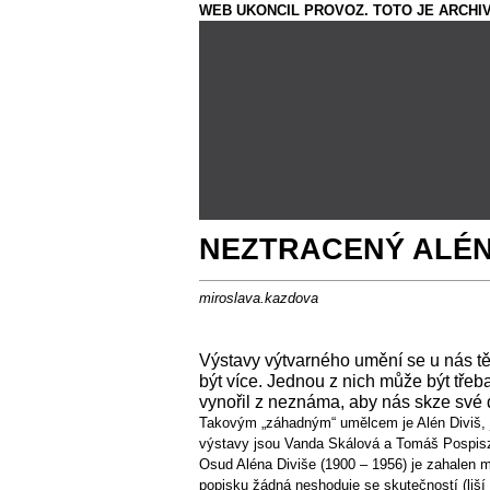
WEB UKONCIL PROVOZ. TOTO JE ARCHIV
NEZTRACENÝ ALÉN
miroslava.kazdova
Výstavy výtvarného umění se u nás tě
být více. Jednou z nich může být třeb
vynořil z neznáma, aby nás skze své dí
Takovým „záhadným“ umělcem je Alén Diviš, je
výstavy jsou Vanda Skálová a Tomáš Pospiszyl
Osud Aléna Diviše (1900 – 1956) je zahalen m
popisku žádná neshoduje se skutečností (liší