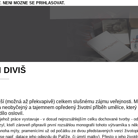
. NENI MOZNE SE PRIHLASOVAT.
 DIVIŠ
ší (možná až překvapivě) celkem slušnému zájmu veřejnosti. Mot
a neobyčejný a tajemnem opředený životní příběh umělce, který 
lo oslovil.
hož práce vystavuje - v dosud nejrozsáhlejším celku dochované tvorby - od 
, kteří zároveň připravili první rozsáhlou monografii tohoto výtvarníka s ně
noha mýty, pramenícími už od počátku ze dvou představených verzí životopisu
 se např. datace jeho odjezdu do Paříže, či úmrtí matky). Přesto o jeho živo