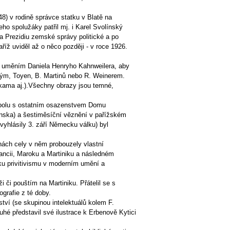
48) v rodině správce statku v Blatě na
ho spolužáky patřil mj. i Karel Svolínský
a Prezidiu zemské správy politické a po
íž uviděl až o něco později - v roce 1926.
s uměním Daniela Henryho Kahnweilera, aby
avým, Toyen, B. Martinů nebo R. Weinerem.
ukama aj.).Všechny obrazy jsou temné,
spolu s ostatním osazenstvem Domu
venska) a šestiměsíční věznění v pařížském
vyhlásily 3. září Německu válku) byl
nách cely v něm probouzely vlastní
ancii, Maroku a Martiniku a následném
iku privitivismu v moderním umění a
či pouštím na Martiniku. Přátelil se s
grafie z té doby.
tví (se skupinou intelektuálů kolem F.
ruhé představil své ilustrace k Erbenově Kytici