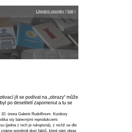
Literární novinky
|
lidé
|
ivací jít se podívat na „obrazy“ může
byl po desetiletí zapomenut a tu se
10. února Galerie Rudolfinum. Kurátory
kolika sty barevnými reprodukcemi.
 (jedna z nich je rukopisná), z nichž se dle
tě známe poměrně dost faktů, které nám obraz