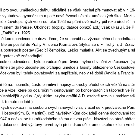
olil pro svou uměleckou dráhu, oficiálně se však nechal přejmenovat až v r. 19
de vystudoval gymnázium a poté navštěvoval několik uměleckých škol. Mezi je
é z životopisných verzí od roku 1923 na přání své matky půl roku úředničil n
 snem do Paříže. Okolnosti (dopisy, datace obrazů atd.) však ukazují, že Pař
Zátiší“ z r. 1925.
ované korespondence se dozvídáme, že se obrátil na významného obchodníka 
 kterou posílal do Prahy Vincenci Kramářovi. Stýkal se s F. Tichým, J. Zrz
na portrétech postav (Sedící černoška, Ležící mulatka, Akt se zvednutýma r
 groteskně znázorňující.
kou jedinečnost, bylo paradoxně pro Diviše mylné obvinění ze špionáže (
offmeister jako útočiště pro prchající umělce z fašisty obleženého Českoslo
Moskvou byli tehdy považováni za nepřátelé, neb v té době (Anglie a Francie 
ní téma: neumělé, často primitivní nápisy a kresby předchozích vězňů na stě
ce a vize, které po cca ročním cestováním po koncentračních táborech ve Fr
ůsobivější cyklus. („Využitím jazyka graffiti A.D. osobitě rozvinul problemat
k k tomuto období.)
h evokací i na souboru svých snových vizí, vracel se k předválečné Paříži 
Hostovským, B. Martinů), což návštěvníkům dokládají cenné dochované foto
947 a dočkal se tu krátkodobého zájmu o svou práci. Navázal na stará přátels
al dokonce i dvě výstavy: první byla přehlídkou děl z amerického exilu a ve d