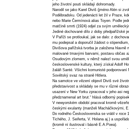
jeho životní pouti skládají dohromady.
Narodil se jako Karel Diviš (jméno Alén si zv
Poděbradsku. Od jedenácti let žil v Praze, k
nebo Marie Čermínová alias Toyen. Podle jedn
matčině smrti (1924) odjel za svým uměleckým
Jediné dochované dílo z doby předpařížské je „
V Paříži se protloukal, jak se dalo: z doch
mu podepsal a doporučil žádost o stipendium,
Divišova pařížská tvorba je založena hlavně 
malované tmavými barvami, postavu občas až
Osudovým zlomem, v němž nalezl svou umělec
československé kultury, který získal Adolf H
žaláři Santé. Všichni komunisté podporovaní 
Sovětský svaz na straně Hitlera.
Na samotce ve vězení objevil Diviš své život
představivost a skládaly se mu v různé obraz
usazení v New Yorku zpracoval v jeho asi nejp
předznamenal art brut.“ hlásá odborný popise
V newyorském období pracoval kromě vězeňskýc
českými exulanty (manželi Macháčkovými, E. 
Do rodného Československa se vrátil v roce 1
Tichého, J. Seiferta, V. Holana aj.) a uspořád
(kromě ní ilustroval i básně E.A.Poea).