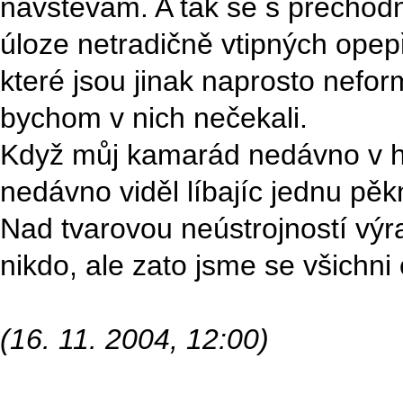
návštěvám. A tak se s přechodn
úloze netradičně vtipných opepř
které jsou jinak naprosto nefo
bychom v nich nečekali.
Když můj kamarád nedávno v ho
nedávno viděl líbajíc jednu pěk
Nad tvarovou neústrojností výr
nikdo, ale zato jsme se všichni
(16. 11. 2004, 12:00)