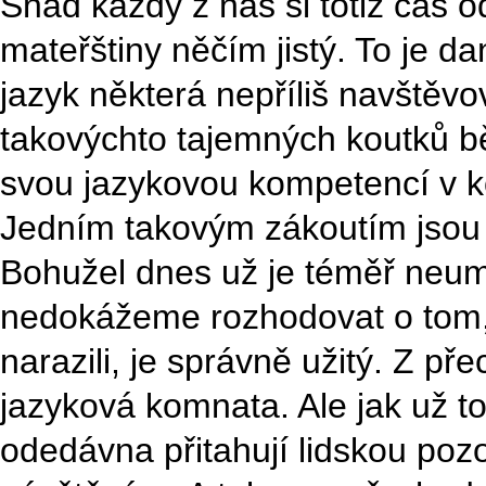
Snad každý z nás si totiž čas 
mateřštiny něčím jistý. To je da
jazyk některá nepříliš navštěv
takovýchto tajemných koutků b
svou jazykovou kompetencí v k
Jedním takovým zákoutím jsou k
Bohužel dnes už je téměř neum
nedokážeme rozhodovat o tom, 
narazili, je správně užitý. Z p
jazyková komnata. Ale jak už t
odedávna přitahují lidskou pozo