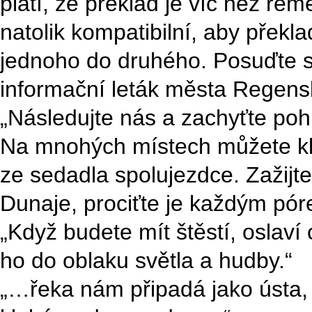
platí, že překlad je víc než ře
natolik kompatibilní, aby přek
jednoho do druhého. Posuďte sa
informační leták města Regens
„Následujte nás a zachyťte poh
Na mnohých místech můžete kli
ze sedadla spolujezdce. Zažijt
Dunaje, prociťte je každým pór
„Když budete mít štěstí, oslav
ho do oblaku světla a hudby.“
„…řeka nám připadá jako ústa,