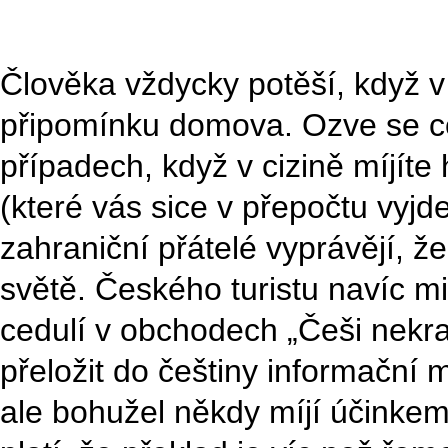
Člověka vždycky potěší, když v
připomínku domova. Ozve se cos
případech, když v cizině míjíte
(které vás sice v přepočtu vyj
zahraniční přátelé vyprávějí, ž
světě. Českého turistu navíc m
cedulí v obchodech „Češi nekr
přeložit do češtiny informační 
ale bohužel někdy míjí účinkem.