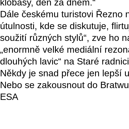
klobásy, den za dnem.“
Dále českému turistovi Řezno n
útulnosti, kde se diskutuje, flirt
soužití různých stylů“, zve ho na
„enormně velké mediální rezon
dlouhých lavic“ na Staré radnici
Někdy je snad přece jen lepší u
Nebo se zakousnout do Bratwur
ESA