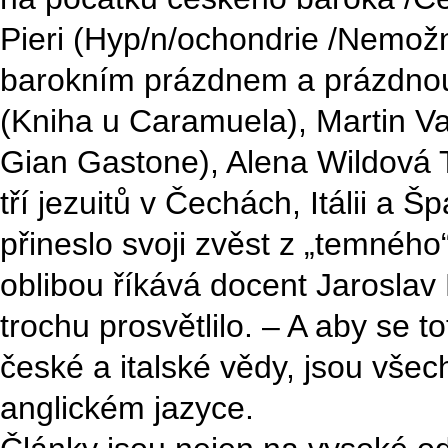
Pieri (Hyp/n/ochondrie /Nemož
barokním prázdnem a prázdnou 
(Kniha u Caramuela), Martin Va
Gian Gastone), Alena Wildová 
tří jezuitů v Čechách, Itálii a 
přineslo svoji zvěst z „temného
oblibou říkává docent Jaroslav 
trochu prosvětlilo. – A aby se to
české a italské vědy, jsou vše
anglickém jazyce.