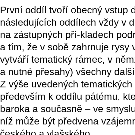
První oddíl tvoří obecný vstup d
následujících oddílech vždy v
na zástupných pří-kladech pod
a tím, že v sobě zahrnuje rysy 
vytváří tematický rámec, v ně
a nutné přesahy) všechny další
Z výše uvedených tematických 
především k oddílu pátému, kte
baroka a současně – ve smyslu
níž může být předvena vzájem
českého a vlašského.