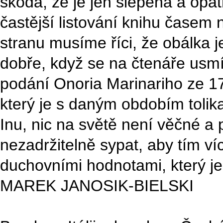
škoda, že je jen slepena a op
častější listování knihu časem
stranu musíme říci, že obálka 
dobře, když se na čtenáře usmí
podání Onoria Marinariho ze 17. 
který je s daným obdobím tolik
Inu, nic na světě není věčné a 
nezadržitelně sypat, aby tím v
duchovními hodnotami, který je 
MAREK JANOSIK-BIELSKI