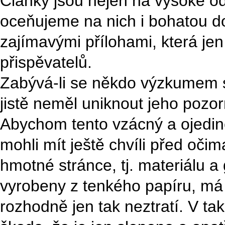
Články jsou nejen na vysoké od
oceňujeme na nich i bohatou d
zajímavými přílohami, která jen
přispěvatelů.
Zabývá-li se někdo výzkumem s
jistě neměl uniknout jeho pozor
Abychom tento vzácný a ojedině
mohli mít ještě chvíli před oči
hmotné stránce, tj. materiálu a 
vyrobeny z tenkého papíru, má 
rozhodně jen tak neztratí. V t