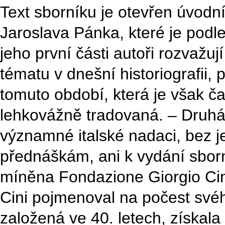
Text sborníku je otevřen úvod
Jaroslava Pánka, které je podl
jeho první části autoři rozvaž
tématu v dnešní historiografii, p
tomuto období, která je však 
lehkovážně tradovaná. – Druhá
významné italské nadaci, bez je
přednáškám, ani k vydání sborn
míněna Fondazione Giorgio Cini,
Cini pojmenoval na počest své
založená ve 40. letech, získal