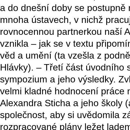
a do dnešní doby se postupně ro
mnoha ústavech, v nichž pracují
rovnocennou partnerkou naší A
vznikla – jak se v textu připo
věd a umění (ta vzešla z podn
Hlávky). – Třetí část úvodního 
sympozium a jeho výsledky. Zvl
velmi kladné hodnocení práce 
Alexandra Sticha a jeho školy 
společnost, aby si uvědomila 
rozpracované plány ležet lade