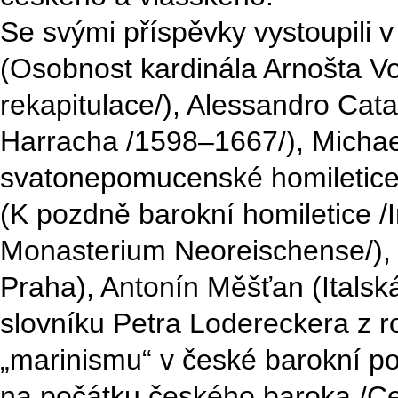
Se svými příspěvky vystoupili
(Osobnost kardinála Arnošta V
rekapitulace/), Alessandro Cata
Harracha /1598–1667/), Michae
svatonepomucenské homiletice
(K pozdně barokní homiletice
Monasterium Neoreischense/), J
Praha), Antonín Měšťan (Itals
slovníku Petra Lodereckera z ro
„marinismu“ v české barokní poez
na počátku českého baroka /Ce