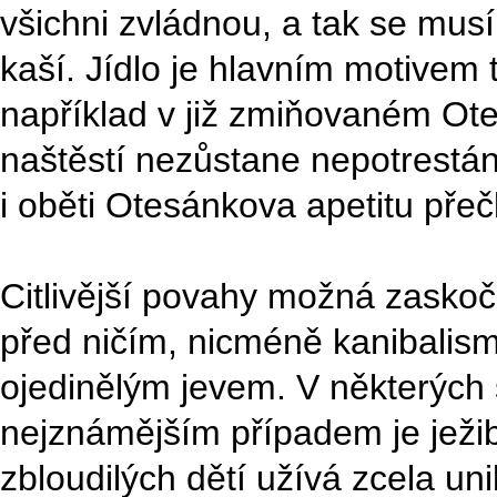
všichni zvládnou, a tak se mus
kaší. Jídlo je hlavním motivem
například v již zmiňovaném Ote
naštěstí nezůstane nepotrestá
i oběti Otesánkova apetitu přeč
Citlivější povahy možná zaskoč
před ničím, nicméně kanibalis
ojedinělým jevem. V některých se
nejznámějším případem je ježib
zbloudilých dětí užívá zcela uni