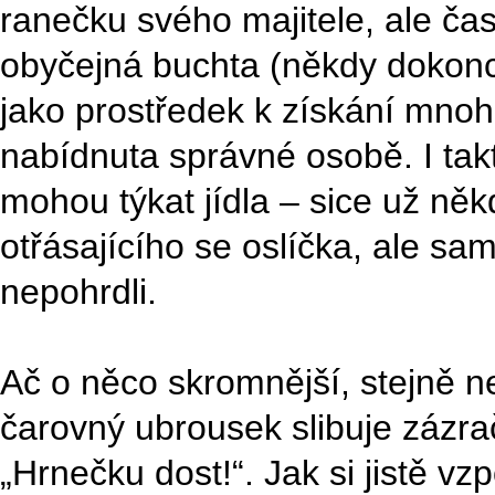
ranečku svého majitele, ale čas
obyčejná buchta (někdy dokonc
jako prostředek k získání mnohe
nabídnuta správné osobě. I ta
mohou týkat jídla – sice už někd
otřásajícího se oslíčka, ale s
nepohrdli.
Ač o něco skromnější, stejně n
čarovný ubrousek slibuje zázr
„Hrnečku dost!“. Jak si jistě 