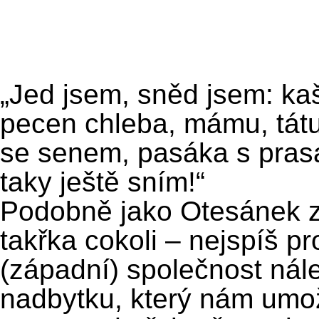
„Jed jsem, sněd jsem: kaš
pecen chleba, mámu, tátu
se senem, pasáka s prasa
taky ještě sním!“
Podobně jako Otesánek 
takřka cokoli – nejspíš p
(západní) společnost nál
nadbytku, který nám umož