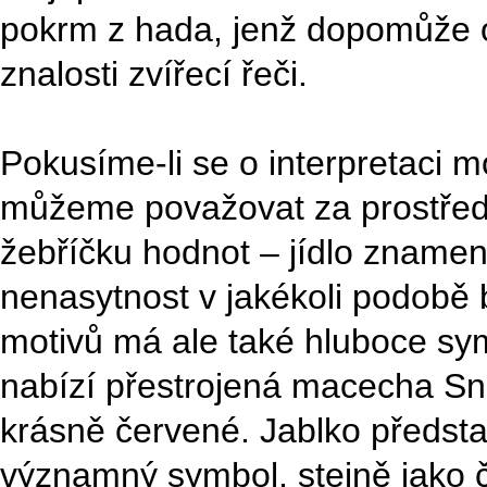
pokrm z hada, jenž dopomůž
znalosti zvířecí řeči.
Pokusíme-li se o interpretaci mo
můžeme považovat za prostřed
žebříčku hodnot – jídlo znamená
nenasytnost v jakékoli podobě 
motivů má ale také hluboce s
nabízí přestrojená macecha Sn
krásně červené. Jablko předst
významný symbol, stejně jako č