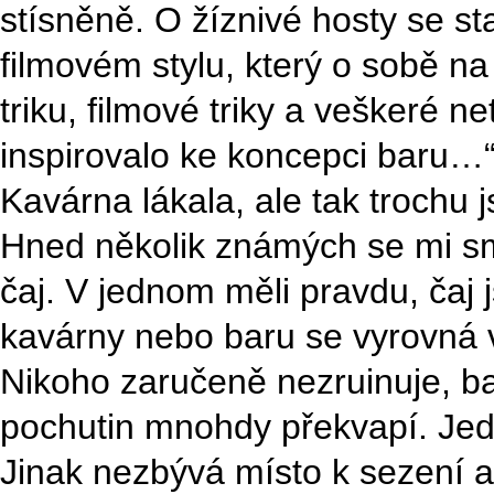
stísněně. O žíznivé hosty se sta
filmovém stylu, který o sobě na 
triku, filmové triky a veškeré n
inspirovalo ke koncepci baru…
Kavárna lákala, ale tak trochu
Hned několik známých se mi smá
čaj. V jednom měli pravdu, čaj
kavárny nebo baru se vyrovná v
Nikoho zaručeně nezruinuje, b
pochutin mnohdy překvapí. Jedin
Jinak nezbývá místo k sezení 