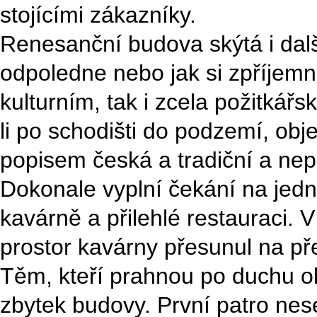
stojícími zákazníky.
Renesanční budova skýtá i další
odpoledne nebo jak si zpříjemnit
kulturním, tak i zcela požitk
li po schodišti do podzemí, ob
popisem česká a tradiční a nep
Dokonale vyplní čekání na jednu
kavárně a přilehlé restauraci. 
prostor kavárny přesunul na p
Těm, kteří prahnou po duchu ob
zbytek budovy. První patro nes