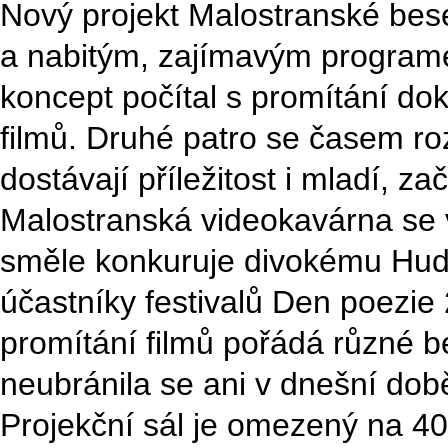
Nový projekt Malostranské bes
a nabitým, zajímavým programe
koncept počítal s promítání do
filmů. Druhé patro se časem ro
dostávají příležitost i mladí, začí
Malostranská videokavárna se v
směle konkuruje divokému Hude
účastníky festivalů Den poezie
promítání filmů pořádá různé 
neubránila se ani v dnešní do
Projekční sál je omezený na 40