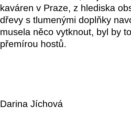
kaváren v Praze, z hlediska obs
dřevy s tlumenými doplňky nav
musela něco vytknout, byl by t
přemírou hostů.
Darina Jíchová