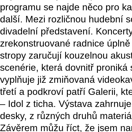
programu se najde něco pro každ
další. Mezi rozličnou hudební s
divadelní představení. Koncerty
zrekonstruované radnice úplně
stropy zaručují kouzelnou akus
scenérie, která dovnitř proniká
vyplňuje již zmiňovaná videoka
třetí a podkroví patří Galerii, k
– Idol z ticha. Výstava zahrnuj
desky, z různých druhů materiá
Závěrem můžu říct, že jsem nar