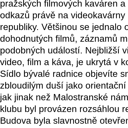
pražských filmových kaváren a 
odkazů právě na videokavárny
republiky. Většinou se jednalo
dohodnutých filmů, záznamů mí
podobných událostí. Nejbližší 
video, film a káva, je ukrytá 
Sídlo bývalé radnice objevíte 
zbloudilým duší jako orientačn
jak jinak než Malostranské nám
klubu byl provázen rozsáhlou r
Budova byla slavnostně otevře