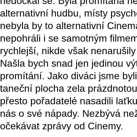
nedočkal se. Byla promítána n
alternativní hudbu, místy psyc
nebyla by to alternativní Cinem
nepohráli i se samotným filmem
rychlejší, nikde však nenarušily
Našla bych snad jen jedinou výt
promítání. Jako diváci jsme by
taneční plocha zela prázdnotou, 
přesto pořadatelé nasadili laťk
nás o své nápady. Nezbývá než
očekávat zprávy od Cinemy.