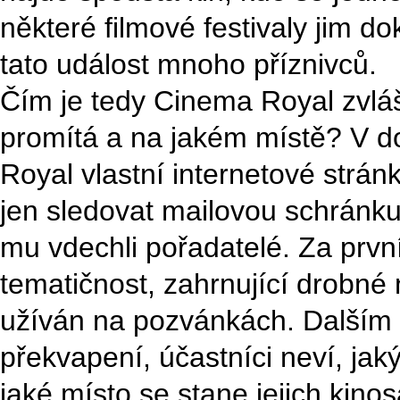
některé filmové festivaly jim do
tato událost mnoho příznivců.
Čím je tedy Cinema Royal zvláš
promítá a na jakém místě? V d
Royal vlastní internetové strán
jen sledovat mailovou schránku
mu vdechli pořadatelé. Za prvn
tematičnost, zahrnující drobné n
užíván na pozvánkách. Dalším
překvapení, účastníci neví, jaký
jaké místo se stane jejich kin