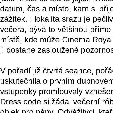
datum, čas a místo, kam si při
zážitek. I lokalita srazu je peč
večera, bývá to většinou přímo
místě, kde může Cinema Royal 
jí dostane zasloužené pozornos
V pořadí již čtvrtá seance, poř
uskutečnila o prvním dubnovém
vstupenky promlouvaly vznešen
Dress code si žádal večerní r
oblek pro pány. Odvážlivci, kteř