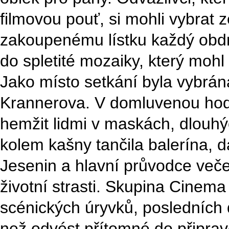
filmovou pouť, si mohli vybrat 
zakoupenému lístku každý obdr
do spletité mozaiky, který mohl
Jako místo setkání byla vybrán
Krannerova. V domluvenou hod
hemžit lidmi v maskách, dlouhý
kolem kašny tančila balerína, 
Jesenin a hlavní průvodce večer
životní strasti. Skupina Cinem
scénických úryvků, posledních
než odvést přítomné do připra