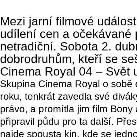
Mezi jarní filmové události
udílení cen a očekávané p
netradiční. Sobota 2. dub
dobrodruhům, kteří se seš
Cinema Royal 04 – Svět 
Skupina Cinema Royal o sobě d
roku, tenkrát zavedla své divá
právo, a promítla jim film Bony
připravil půdu pro ta další. Pře
najde spousta kin, kde se jedno