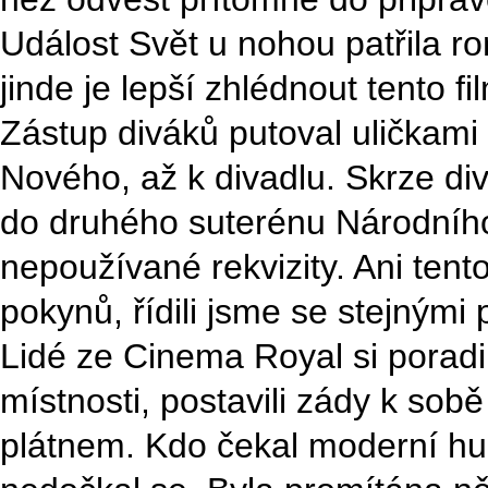
Událost Svět u nohou patřila r
jinde je lepší zhlédnout tento 
Zástup diváků putoval uličkami
Nového, až k divadlu. Skrze di
do druhého suterénu Národního 
nepoužívané rekvizity. Ani ten
pokynů, řídili jsme se stejnými 
Lidé ze Cinema Royal si poradil
místnosti, postavili zády k sob
plátnem. Kdo čekal moderní h