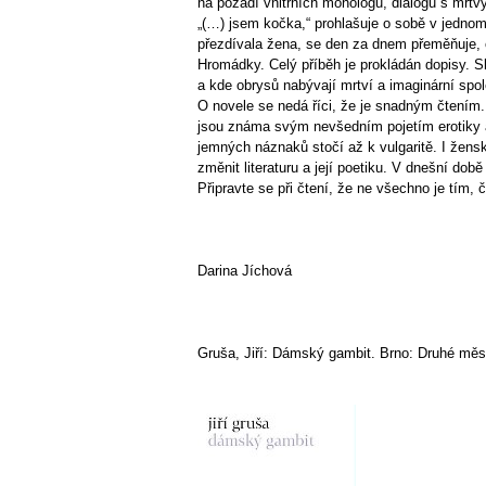
na pozadí vnitřních monologů, dialogů s mrtv
„(…) jsem kočka,“ prohlašuje o sobě v jednom
přezdívala žena, se den za dnem přeměňuje, o
Hromádky. Celý příběh je prokládán dopisy. 
a kde obrysů nabývají mrtví a imaginární spole
O novele se nedá říci, že je snadným čtením.
jsou známa svým nevšedním pojetím erotiky a 
jemných náznaků stočí až k vulgaritě. I žens
změnit literaturu a její poetiku. V dnešní dob
Připravte se při čtení, že ne všechno je tí
Darina Jíchová
Gruša, Jiří: Dámský gambit. Brno: Druhé měst