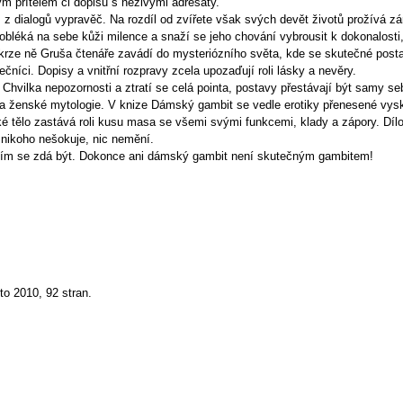
ým přítelem či dopisů s neživými adresáty.
 z dialogů vypravěč. Na rozdíl od zvířete však svých devět životů prožívá z
bléká na sebe kůži milence a snaží se jeho chování vybrousit k dokonalosti
Skrze ně Gruša čtenáře zavádí do mysteriózního světa, kde se skutečné pos
čníci. Dopisy a vnitřní rozpravy zcela upozaďují roli lásky a nevěry.
 Chvilka nepozornosti a ztratí se celá pointa, postavy přestávají být samy s
ženské mytologie. V knize Dámský gambit se vedle erotiky přenesené vyskytuj
ké tělo zastává roli kusu masa se všemi svými funkcemi, klady a zápory. Díl
ě nikoho nešokuje, nic nemění.
m, čím se zdá být. Dokonce ani dámský gambit není skutečným gambitem!
o 2010, 92 stran.