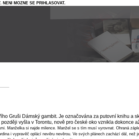
. NENI MOZNE SE PRIHLASOVAT.
ího Gruši Dámský gambit. Je označována za putovní knihu a sk
 později vyšla v Torontu, nově pro české oko vznikla dokonce až
ami. Manželka si najde milence. Manžel se s tím musí vyrovnat. Ohraná záple
hrdina i vypravěč oplácí nevěru nevěrou. Ve svých plánech zachází dál, než 