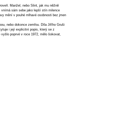
ároveň. Manžel, nebo Slint, jak mu něžně
, vnímá sám sebe jako lepší stín milence
tavy mění v pouhé mlhavé osobnosti bez jmen
ebou, nebo dokonce zemřou. Díla Jiřího Gruši
e i její explicitní popis, který se z
o vyšlo poprvé v roce 1972, mělo šokovat,