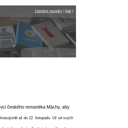
Literární novinky
|
lidé
|
íznivci českého romantika Máchy, aby
é krasojízdě až do 22. listopadu. Už od svých