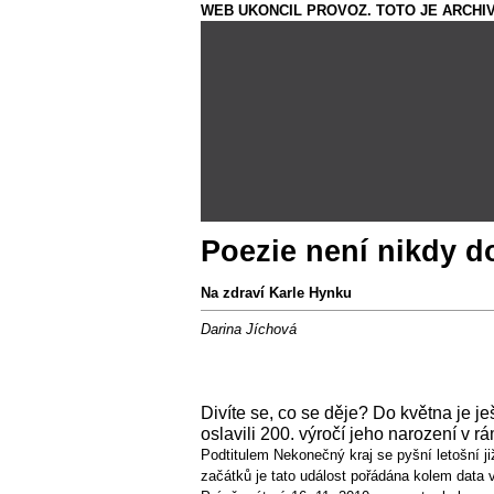
WEB UKONCIL PROVOZ. TOTO JE ARCHIV
Poezie není nikdy d
Na zdraví Karle Hynku
Darina Jíchová
Divíte se, co se děje? Do května je je
oslavili 200. výročí jeho narození v r
Podtitulem Nekonečný kraj se pyšní letošní ji
začátků je tato událost pořádána kolem data 