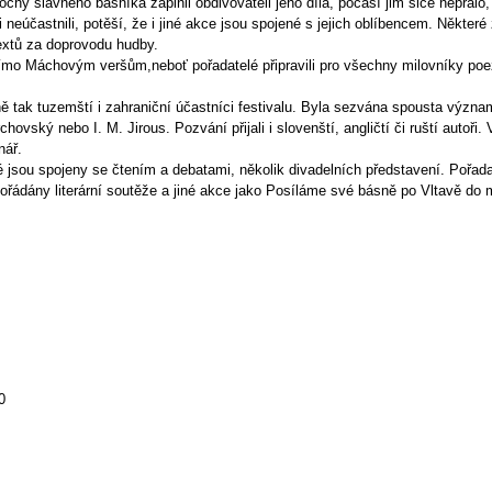
chy slavného básníka zaplnil obdivovateli jeho díla, počasí jim sice nepřálo, 
sti neúčastnili, potěší, že i jiné akce jsou spojené s jejich oblíbencem. Někte
textů za doprovodu hudby.
 přímo Máchovým veršům,neboť pořadatelé připravili pro všechny milovníky po
tejně tak tuzemští i zahraniční účastníci festivalu. Byla sezvána spousta výz
hovský nebo I. M. Jirous. Pozvání přijali i slovenští, angličtí či ruští autoři
nář.
 jsou spojeny se čtením a debatami, několik divadelních představení. Pořadat
 pořádány literární soutěže a jiné akce jako Posíláme své básně po Vltavě do
0