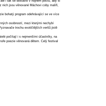
ale i tak se dostavili v hojném počtu, aby si
ré z nich jsou věnované Máchovi coby malíři,
ezie bohatý program odehrávající se ve více
namných osobností, mezi kterými nechybí
. Vyznavače trochu exotičtějších veršů jistě
elé počítají i s nejmenšími účastníky, na
 moře poezie věnovaná dětem. Celý festival