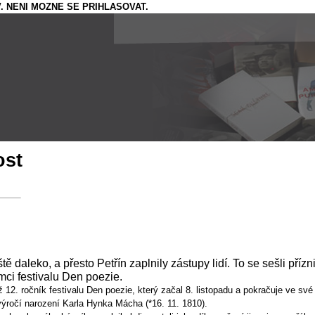
. NENI MOZNE SE PRIHLASOVAT.
ost
ště daleko, a přesto Petřín zaplnily zástupy lidí. To se sešli př
ámci festivalu Den poezie.
ž 12. ročník festivalu Den poezie, který začal 8. listopadu a pokračuje ve sv
výročí narození Karla Hynka Mácha (*16. 11. 1810).