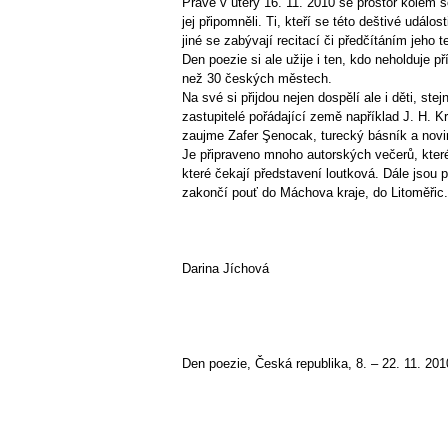
Právě v úterý 16. 11. 2010 se prostor kolem so
jej připomněli. Ti, kteří se této deštivé událo
jiné se zabývají recitací či předčítáním jeho 
Den poezie si ale užije i ten, kdo neholduje
než 30 českých městech.
Na své si přijdou nejen dospělí ale i děti, s
zastupitelé pořádající země například J. H. Krc
zaujme Zafer Şenocak, turecký básník a novi
Je připraveno mnoho autorských večerů, které
které čekají představení loutková. Dále jsou
zakončí pouť do Máchova kraje, do Litoměřic.
Darina Jíchová
Den poezie, Česká republika, 8. – 22. 11. 201