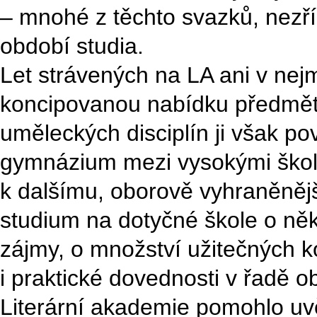
– mnohé z těchto svazků, nezříd
období studia.
Let strávených na LA ani v nejme
koncipovanou nabídku předmětů
uměleckých disciplín ji však p
gymnázium mezi vysokými škola
k dalšímu, oborově vyhraněněj
studium na dotyčné škole o něk
zájmy, o množství užitečných ko
i praktické dovednosti v řadě 
Literární akademie pomohlo uv