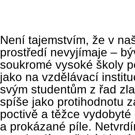
Není tajemstvím, že v na
prostředí nevyjímaje – b
soukromé vysoké školy po
jako na vzdělávací instit
svým studentům z řad zla
spíše jako protihodnotu z
poctivě a těžce vydobyté
a prokázané píle. Netvrd