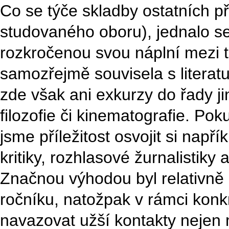
Co se týče skladby ostatních 
studovaného oboru), jednalo se
rozkročenou svou náplní mezi t
samozřejmě souvisela s litera
zde však ani exkurzy do řady jin
filozofie či kinematografie. Pok
jsme příležitost osvojit si např
kritiky, rozhlasové žurnalistiky
Značnou výhodou byl relativně
ročníku, natožpak v rámci konkr
navazovat užší kontakty nejen 