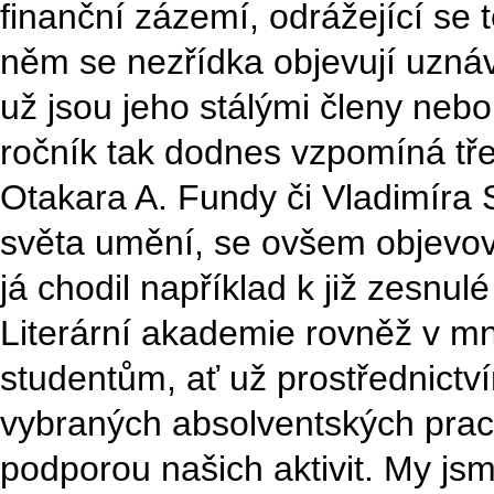
finanční zázemí, odrážející se 
něm se nezřídka objevují uznáv
už jsou jeho stálými členy neb
ročník tak dodnes vzpomíná tř
Otakara A. Fundy či Vladimíra
světa umění, se ovšem objevova
já chodil například k již zesnu
Literární akademie rovněž v m
studentům, ať už prostřednictví
vybraných absolventských prací
podporou našich aktivit. My js