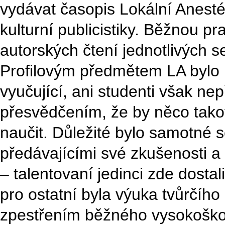
vydávat časopis Lokální Anestéz
kulturní publicistiky. Běžnou pr
autorských čtení jednotlivých s
Profilovým předmětem LA bylo p
vyučující, ani studenti však nep
přesvědčením, že by něco tako
naučit. Důležité bylo samotné s
předávajícími své zkušenosti a 
– talentovaní jedinci zde dosta
pro ostatní byla výuka tvůrčíh
zpestřením běžného vysokoško