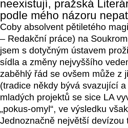
neexistují, pražská Liter
podle mého názoru nepatř
Coby absolvent pětiletého magi
– Redakční práce) na Soukrom
jsem s dotyčným ústavem proži
sídla a změny nejvyššího vedení
zaběhlý řád se ovšem může z ji
(tradice někdy bývá svazující a
mladých projektů se sice LA vy
„pokus-omyl“, ve výsledku vša
Jednoznačně největší devízou t