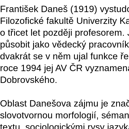
František Daneš (1919) vystudo
Filozofické fakultě Univerzity 
o třicet let později profesorem
působit jako vědecký pracovní
dvakrát se v něm ujal funkce ř
roce 1994 jej AV ČR vyznamena
Dobrovského.
Oblast Danešova zájmu je značn
slovotvornou morfologií, sémant
textu, sociologickými rysy jazyka