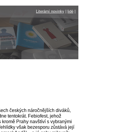
Literární novinky
|
lidé
|
šech českých náročnějších diváků,
ne tentokrát. Febiofest, jehož
os kromě Prahy navštíví s vybranými
ehlídky však bezesporu zůstává její