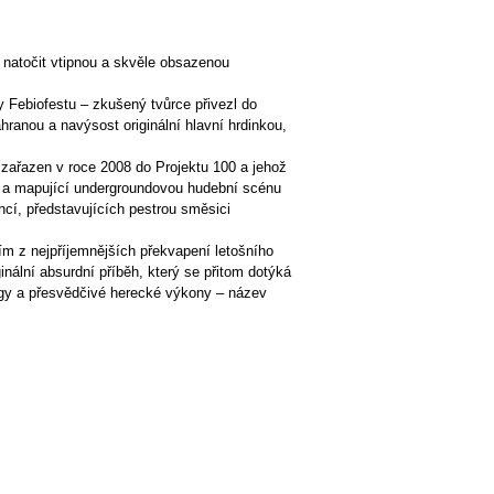
 natočit vtipnou a skvěle obsazenou
 Febiofestu – zkušený tvůrce přivezl do
ranou a navýsost originální hlavní hrdinkou,
 zařazen v roce 2008 do Projektu 100 a jehož
m a mapující undergroundovou hudební scénu
cí, představujících pestrou směsici
ím z nejpříjemnějších překvapení letošního
ální absurdní příběh, který se přitom dotýká
logy a přesvědčivé herecké výkony – název