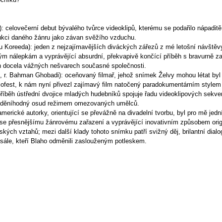
celovečerní debut bývalého tvůrce videoklipů, kterému se podařilo nápaditě
ukci daného žánru jako závan svěžího vzduchu.
 Koreeda): jeden z nejzajímavějších diváckých zářezů z mé letošní návštěvy
 nálepkám a vyprávějící absurdní, překvapivě končící příběh s bravurně zah
h docela vážných nešvarech současné společnosti.
, r. Bahman Ghobadi): oceňovaný filmař, jehož snímek Želvy mohou létat byl
ofest, k nám nyní přivezl zajímavý film natočený paradokumentárním style
říběh ústřední dvojice mladých hudebníků spojuje řadu videoklipových sekven
áviděníhodný osud režimem omezovaných umělců.
erické autorky, orientující se převážně na divadelní tvorbu, byl pro mě jedn
e přesnějšímu žánrovému zařazení a vyprávějící inovativním způsobem origin
ských vztahů; mezi další klady tohoto snímku patří svižný děj, brilantní dia
v sále, kteří Blaho odměnili zaslouženým potleskem.