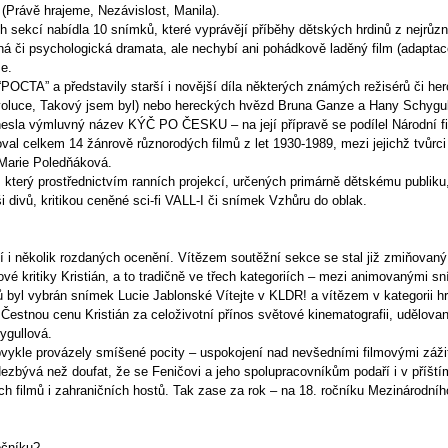
 (Právě hrajeme, Nezávislost, Manila).
sekcí nabídla 10 snímků, které vyprávějí příběhy dětských hrdinů z nejrůzn
nná či psychologická dramata, ale nechybí ani pohádkově laděný film (adaptac
e.
POCTA” a představily starší i novější díla některých známých režisérů či h
evoluce, Takový jsem byl) nebo hereckých hvězd Bruna Ganze a Hany Schygul
esla výmluvný název KÝČ PO ČESKU – na její přípravě se podílel Národní fi
val celkem 14 žánrově různorodých filmů z let 1930-1989, mezi jejichž tvůrc
 Marie Poledňáková.
který prostřednictvím ranních projekcí, určených primárně dětskému publiku
i divů, kritikou ceněné sci-fi VALL-I či snímek Vzhůru do oblak.
ní i několik rozdaných ocenění. Vítězem soutěžní sekce se stal již zmiňovaný
vé kritiky Kristián, a to tradičně ve třech kategoriích – mezi animovanými
 byl vybrán snímek Lucie Jablonské Vítejte v KLDR! a vítězem v kategorii h
estnou cenu Kristián za celoživotní přínos světové kinematografii, udělovano
ygullová.
ykle provázely smíšené pocity – uspokojení nad nevšedními filmovými zážitk
Nezbývá než doufat, že se Feničovi a jeho spolupracovníkům podaří i v příští
 filmů i zahraničních hostů. Tak zase za rok – na 18. ročníku Mezinárodního
očníku?