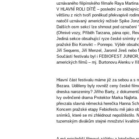
uznávaného filipínského filmaře Raya Martina
V HLAVNÍ ROLI DÍTĚ – poslední ze stěžejních 
většinu z nich tvoří poněkud překvapivě rodi
natočil uznávaný americký režisér Spike Jonz
Dalších osm sekcí lze shrnout pod označení “
(Ohnivé vozy, Příběh Tarzana, pána opic, R
Jediná sekce obsahující ryze české snímky n
pražské Bio Konvikt – Ponrepo. Výběr obsaho
Jiří Sequens, Jiří Menzel, Jaromil Jireš nebo
Součástí festivalu byl i FEBIOFEST JUNIOR, 
amerických filmů – mj. Burtonovu Alenku v říš
Hlavní část festivalu máme již za sebou a s 
Bezara. Uděleny byly rovněž ceny české filmo
dneska narozeniny? Jiřího Barty, z dokumentů
lvy ověnčené drama Protektor Marka Najbrta. Č
převzala slavná německá herečka Hanna Sch
Koncem pražské etapy Febiofestu mě jako obv
snímků, které se mi zhlédnout nepoštěstilo. 
tuzemským divákům stejné množství kvalitních
A mé nejsilnější filmové zážitky z letošního r