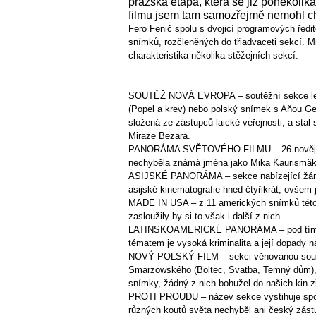
pražská etapa, která se již poněkolik
filmu jsem tam samozřejmě nemohl 
Fero Fenič spolu s dvojicí programových ředi
snímků, rozčleněných do třiadvaceti sekcí. M
charakteristika několika stěžejních sekcí:
SOUTĚŽ NOVÁ EVROPA – soutěžní sekce letos
(Popel a krev) nebo polský snímek s Aňou Geis
složená ze zástupců laické veřejnosti, a stal 
Miraze Bezara.
PANORÁMA SVĚTOVÉHO FILMU – 26 novějších (
nechyběla známá jména jako Mika Kaurismäk
ASIJSKÉ PANORÁMA – sekce nabízející žánro
asijské kinematografie hned čtyřikrát, ovšem
MADE IN USA – z 11 amerických snímků této s
zasloužily by si to však i další z nich.
LATINSKOAMERICKÉ PANORÁMA – pod tímto ozn
tématem je vysoká kriminalita a její dopady 
NOVÝ POLSKÝ FILM – sekci věnovanou současn
Smarzowského (Boltec, Svatba, Temný dům), č
snímky, žádný z nich bohužel do našich kin z
PROTI PROUDU – název sekce vystihuje spole
různých koutů světa nechyběl ani český zástup