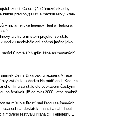
ějších zemí. Co se týče žánrové skladby,
e knižní předlohy) Max a maxipříšerky, který
erců – mj. americké legendy Hugha Hudsona
lové.
lmový archiv a místem projekcí se stalo
i kupodivu nechyběla ani známá jména jako
, nabídl 6 novějších (převážně animovaných)
 snímek Děti z Diyarbakiru režiséra Miraze
 snímky zvítězila pohádka Na půdě aneb Kdo má
raného filmu se stalo dle očekávání Českými
u na festivalu již od roku 2000, letos osobně
y se mísilo s lítostí nad řadou zajímavých
m roce sehnat dostatek financí a nabídnout
 filmového festivalu Praha čili Febiofestu…