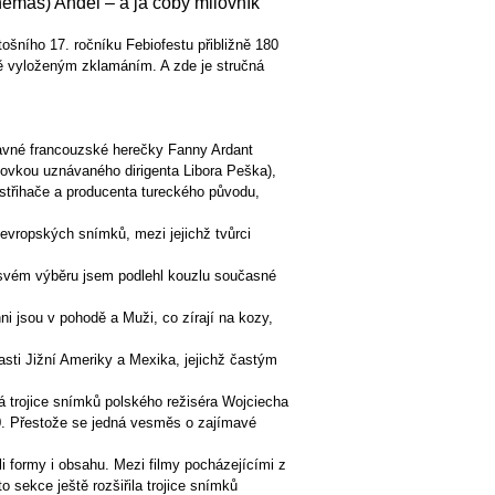
nemas) Anděl – a já coby milovník
ošního 17. ročníku Febiofestu přibližně 180
mě vyloženým zklamáním. A zde je stručná
vné francouzské herečky Fanny Ardant
ktovkou uznávaného dirigenta Libora Peška),
, střihače a producenta tureckého původu,
ropských snímků, mezi jejichž tvůrci
svém výběru jsem podlehl kouzlu současné
 jsou v pohodě a Muži, co zírají na kozy,
i Jižní Ameriky a Mexika, jejichž častým
trojice snímků polského režiséra Wojciecha
0. Přestože se jedná vesměs o zajímavé
formy i obsahu. Mezi filmy pocházejícími z
 sekce ještě rozšiřila trojice snímků