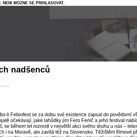
. NENI MOZNE SE PRIHLASOVAT.
ých nadšenců
ebo-li Febiofest se za dobu své existence zapsal do povědomí v
atě očekávají, jaké lahůdky jim Fero Fenič a jeho festival nabíd
 se během let rozrostl v největší akci svého druhu u nás – let
h i na Moravě, ale zavítá též na Slovensko. Těžištěm filmové př