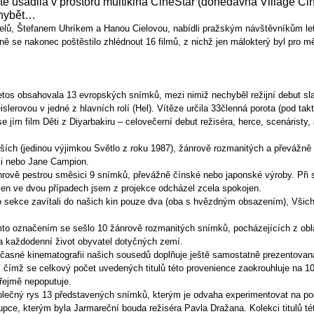
áté usadila v prostoru multikina CineStar (donedávna Village Ci
chybět…
telů, Štefanem Uhríkem a Hanou Cielovou, nabídli pražským návštěvníkům let
ně se nakonec poštěstilo zhlédnout 16 filmů, z nichž jen málokterý byl pro 
 obsahovala 13 evropských snímků, mezi nimiž nechyběl režijní debut sla
lerovou v jedné z hlavních rolí (Hel). Vítěze určila 33členná porota (pod ta
se jím film Děti z Diyarbakiru – celovečerní debut režiséra, herce, scenáristy
jedinou výjimkou Světlo z roku 1987), žánrově rozmanitých a převážně ev
i nebo Jane Campion.
vě pestrou směsici 9 snímků, převážně čínské nebo japonské výroby. Při 
 jen ve dvou případech jsem z projekce odcházel zcela spokojen.
ekce zavítali do našich kin pouze dva (oba s hvězdným obsazením), Všichni
ačením se sešlo 10 žánrově rozmanitých snímků, pocházejících z oblast
na každodenní život obyvatel dotyčných zemí.
é kinematografii našich sousedů doplňuje ještě samostatně prezentovaná 
ímž se celkový počet uvedených titulů této provenience zaokrouhluje na 1
řejmě nepoputuje.
čný rys 13 představených snímků, kterým je odvaha experimentovat na poli 
ce, kterým byla Jarmareční bouda režiséra Pavla Dražana. Kolekci titulů této