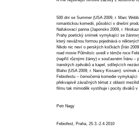
500 dní se Summer (USA 2009, r. Marc Webb): 
romantickou komedii, působící v dnešní prod
Nafukovací panna (Japonsko 2009, r. Hirokazu
Prahy poetický snímek vymykající se žánrovým
který nevážnou formou pojednává o některýc
Nikdo nic neví o perských kočkách (Írán 2009
road movie Půlměsíc uvedl v témže roce Febi
(napříč různými žánry) v současném Íránu – p
íranských zpěváků a kapel, sdílejících nez
Blaho (USA 2009, r. Nancy Kissam): snímek am
Febiofestu – černočerná komedie vymykající s
překvapivě závažných témat z oblasti mezilid
filmu tak mimoděk vystihuje i pocity diváků 
Petr Nagy
Febiofest, Praha, 25.3.-2.4.2010