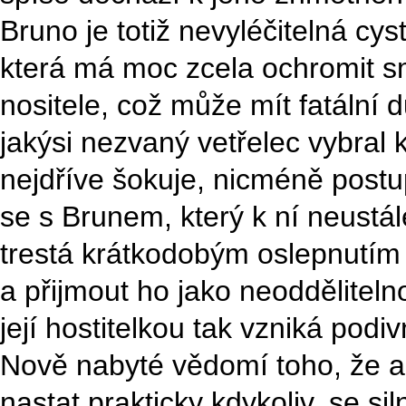
Bruno je totiž nevyléčitelná cy
která má moc zcela ochromit s
nositele, což může mít fatální 
jakýsi nezvaný vetřelec vybral 
nejdříve šokuje, nicméně postu
se s Brunem, který k ní neustá
trestá krátkodobým oslepnutím
a přijmout ho jako neoddělitel
její hostitelkou tak vzniká podi
Nově nabyté vědomí toho, že a
nastat prakticky kdykoliv, se si