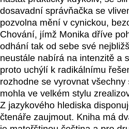
dosavadní správňačka se vlive
pozvolna mění v cynickou, bez
Chování, jímž Monika dříve pohr
odhání tak od sebe své nejbližší
neustále nabírá na intenzitě a
proto uchýlí k radikálnímu řeš
rozhodne se vyrovnat všechny
mohla ve velkém stylu zrealizova
Z jazykového hlediska disponuj
čtenáře zaujmout. Kniha má dva
je mateřštinou čeština a pro dr