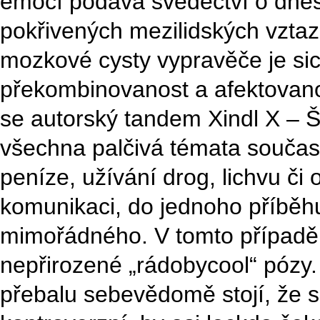
emocí podává svěděctví o dnešn
pokřivených mezilidských vztazíc
mozkové cysty vypravěče je sic
překombinovanost a afektovano
se autorský tandem Xindl X – Š
všechna palčivá témata současn
peníze, užívání drog, lichvu č
komunikaci, do jednoho příběh
mimořádného. V tomto případě 
nepřirozené „rádobycool“ pózy
přebalu sebevědomě stojí, že se