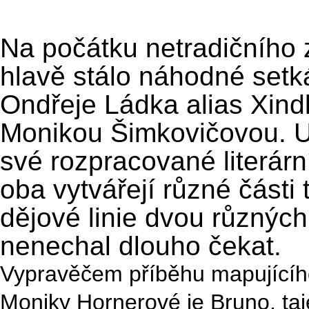
Na počátku netradičního 
hlavě stálo náhodné setk
Ondřeje Ládka alias Xind
Monikou Šimkovičovou. Um
své rozpracované literárn
oba vytvářejí různé části
dějové linie dvou různých
nenechal dlouho čekat.
Vypravěčem příběhu mapujícího
Moniky Hornerové je Bruno, taj