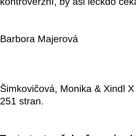
kontroverzní, by asi leckdo čeka
Barbora Majerová
Šimkovičová, Monika & Xindl X 
251 stran.