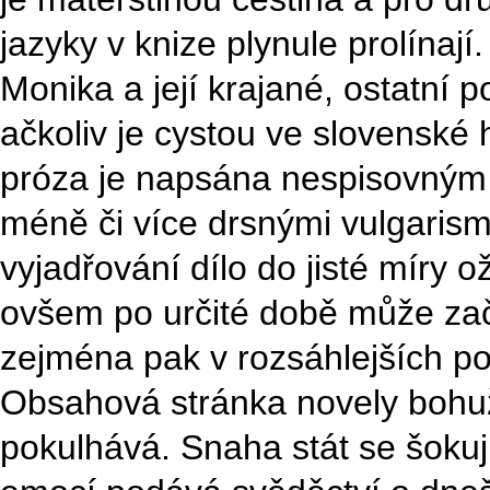
jazyky v knize plynule prolínají
Monika a její krajané, ostatní 
ačkoliv je cystou ve slovenské 
próza je napsána nespisovným 
méně či více drsnými vulgaris
vyjadřování dílo do jisté míry o
ovšem po určité době může zač
zejména pak v rozsáhlejších p
Obsahová stránka novely bohuž
pokulhává. Snaha stát se šokuj