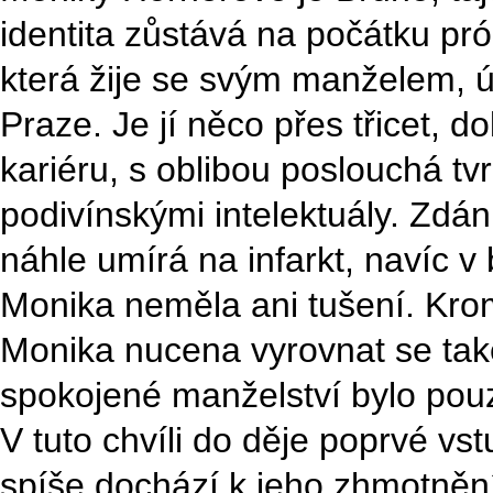
identita zůstává na počátku pr
která žije se svým manželem,
Praze. Je jí něco přes třicet, d
kariéru, s oblibou poslouchá tv
podivínskými intelektuály. Zdánl
náhle umírá na infarkt, navíc v 
Monika neměla ani tušení. Krom
Monika nucena vyrovnat se také
spokojené manželství bylo pouz
V tuto chvíli do děje poprvé v
spíše dochází k jeho zhmotnění.