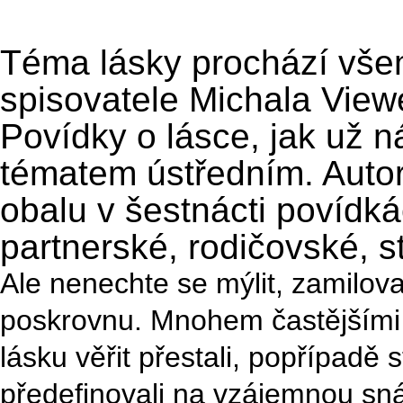
Téma lásky prochází vš
spisovatele Michala View
Povídky o lásce, jak už 
tématem ústředním. Autor
obalu v šestnácti povídk
partnerské, rodičovské, st
Ale nenechte se mýlit, zamilo
poskrovnu. Mnohem častějšími 
lásku věřit přestali, popřípadě 
předefinovali na vzájemnou sná