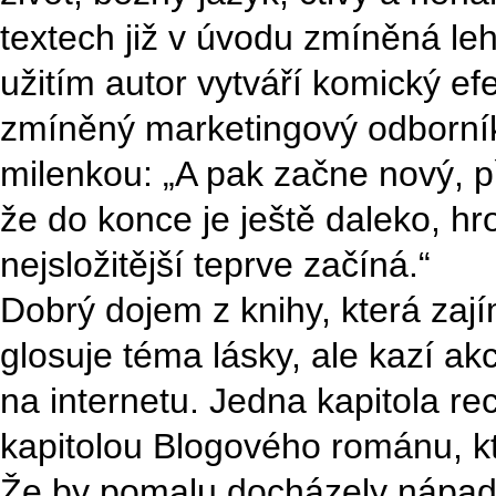
textech již v úvodu zmíněná leh
užitím autor vytváří komický efe
zmíněný marketingový odborník
milenkou: „A pak začne nový, p
že do konce je ještě daleko, hr
nejsložitější teprve začíná.“
Dobrý dojem z knihy, která za
glosuje téma lásky, ale kazí a
na internetu. Jedna kapitola r
kapitolou Blogového románu, k
Že by pomalu docházely nápa