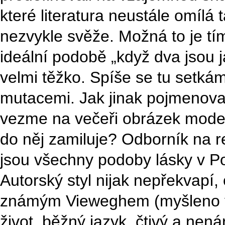
které literatura neustále omílá 
nezvykle svěže. Možná to je tí
ideální podobě „když dva jsou 
velmi těžko. Spíše se tu setkám
mutacemi. Jak jinak pojmenovat
vezme na večeři obrázek model
do něj zamiluje? Odborník na 
jsou všechny podoby lásky v Po
Autorský styl nijak nepřekvapí,
známým Vieweghem (myšleno v 
život, běžný jazyk, čtivý a nenár