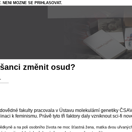
. NENI MOZNE SE PRIHLASOVAT.
šanci změnit osud?
…
dovědné fakulty pracovala v Ústavu molekulární genetiky ČSAV
inaci k feminismu. Právě tyto tři faktory daly vzniknout sci-fi n
i vědkyně a na poli osobního života ne moc šťastná žena, matka dvou uřvaný