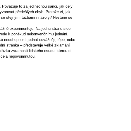
. Považuje to za jedinečnou šanci, jak celý
vyvarovat předešlých chyb. Protože ví, jak
, se stejnými tužbami i názory? Nestane se
vážně experimentuje. Na jednu stranu sice
y vede k poněkud nekonvenčnímu jednání.
 neschopnosti jednat odvážněji, lépe, nebo
dní stránka – představuje velké zklamání
tázku zvratnosti lidského osudu, kterou si
zcela nepovšimnutou.