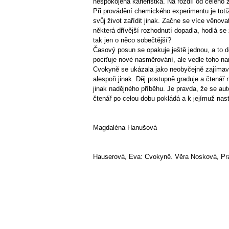
nespokojená kariéristka. Na rozdíl od celého
Při provádění chemického experimentu je totiž
svůj život zařídit jinak. Začne se více věnov
některá dřívější rozhodnutí dopadla, hodlá s
tak jen o něco sobečtější?
Časový posun se opakuje ještě jednou, a to d
pociťuje nové nasměrování, ale vedle toho na
Cvokyně se ukázala jako neobyčejně zajímavá
alespoň jinak. Děj postupně graduje a čtenář
jinak nadějného příběhu. Je pravda, že se au
čtenář po celou dobu pokládá a k jejímuž na
Magdaléna Hanušová
Hauserová, Eva: Cvokyně. Věra Nosková, Pra