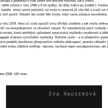
 zástupu jí podobných však právě ona dostane možnost začít znovu.
 náhle vržena z roku 1988 o 8 let zpátky, do doby krátce po svatbě s Tondou
at kariéře, omezí počet potomků, od muže si nenechá již vše líbit a snaží se 
e z nich poučit. Dokáže ale zvrátit běh života, když sama zůstává nezměněna
o roku 1978. Nora už zcela opouští svou dřívější usedlost a tak trochu lehko
ráží na neuspokojenost ze zkoušení variant. Až naturalistický pocit svobod
 novela, která neotřelým způsobem zpracovává myšlenku osudovosti a lidské
 napjatě očekává vyvrcholení myšlenky. Bohužel závěr – a to především posle
torce podařilo dosáhnout přinejmenším velkého překvapení, protože základní o
stínění kniha zdánlivě směřuje, nakonec nechává nejen nezodpovězenou, ale 
ha 2009. 160 stran.