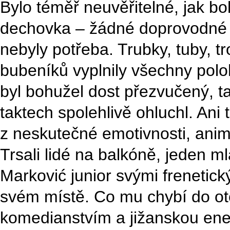
Bylo téměř neuvěřitelné, jak b
dechovka – žádné doprovodné n
nebyly potřeba. Trubky, tuby, 
bubeníků vyplnily všechny poloh
byl bohužel dost přezvučený, t
taktech spolehlivě ohluchl. Ani
z neskutečné emotivnosti, anim
Trsali lidé na balkóně, jeden m
Marković junior svými frenetic
svém místě. Co mu chybí do o
komedianstvím a jižanskou ener