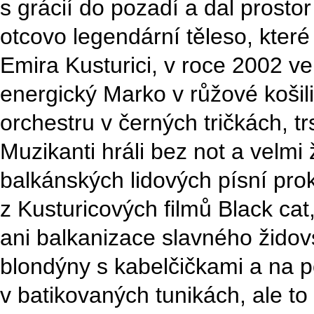
s grácií do pozadí a dal prost
otcovo legendární těleso, kter
Emira Kusturici, v roce 2002 ve
energický Marko v růžové košili
orchestru v černých tričkách, tr
Muzikanti hráli bez not a velmi
balkánských lidových písní pro
z Kusturicových filmů Black cat
ani balkanizace slavného židov
blondýny s kabelčičkami a na pod
v batikovaných tunikách, ale to 