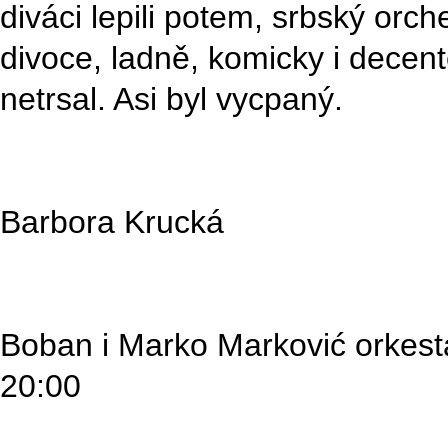
diváci lepili potem, srbský orch
divoce, ladně, komicky i dece
netrsal. Asi byl vycpaný.
Barbora Krucká
Boban i Marko Marković orkesta
20:00