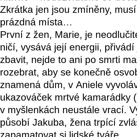
Zkrátka jen jsou zmíněny, musí 
prázdná místa…
První z žen, Marie, je neodluči
ničí, vysává její energii, přivád
zbavit, nejde to ani po smrti m
rozebrat, aby se konečně osvob
znamená dům, v Aniele vyvolá
ukazováček mrtvé kamarádky (č
v myšlenkách neustále vrací. V
působí Jakuba, žena trpící zvl
zapamatovat si lidské tváře…