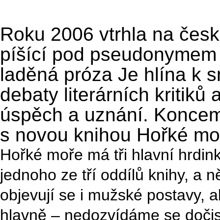
Roku 2006 vtrhla na česko
píšící pod pseudonymem J
laděná próza Je hlína k 
debaty literárních kritiků 
úspěch a uznání. Koncem 
s novou knihou Hořké mo
Hořké moře má tři hlavní hrdin
jednoho ze tří oddílů knihy, a ně
objevují se i mužské postavy, a
hlavně – nedozvídáme se dočista