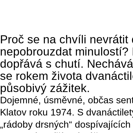
Proč se na chvíli nevrátit
nepobrouzdat minulostí? P
dopřává s chutí. Nechává
se rokem života dvanáctil
působivý zážitek.
Dojemné, úsměvné, občas senti
Klatov roku 1974. S dvanáctil
„rádoby drsných“ dospívajících