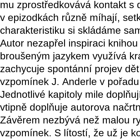
mu zprostředkovává kontakt s d
v epizodkách různě míhají, setká
charakteristiku si skládáme sam
Autor nezapřel inspiraci knihou
broušeným jazykem využívá krás
zachycuje spontánní projev dětí
vzpomínek J. Anderle v pořadu
Jednotlivé kapitoly mile doplňu
vtipně doplňuje autorova načrt
Závěrem nezbývá než malou ryb
vzpomínek. S lítostí, že už je k