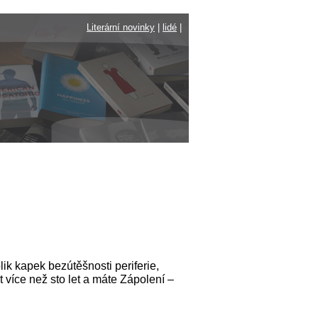
Literární novinky
|
lidé
|
ik kapek bezútěšnosti periferie,
více než sto let a máte Zápolení –