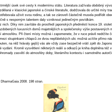
trmější úsek své cesty k modernímu státu. Literatura zažívala obdobný vývo
dělaná v klasické japonské a čínské literatuře, dodržovala do určité míry tra
potřebovala uživit svou rodinu, a tak se zároveň částečně musela podřídit 
lečně s nesporným talentem daly vzniknout jedinečným povídkám.
z nich. Díky nim zavítáte do prostředí japonských předměstí konce 19. stole
o nazdobených luxusních domů majetnějších a společensky výše postavených 
lní atmosféru. Při čtení místy možná i zapomenete, že v ruce právě nedržíte č
ů mezi skupinkami chlapců ze dvou nepřátelských ulic možná ucítíte přímo n
uten, na něž hrávaly gejši) vás ale vždy zase bezpečně vrátí zpět do Japons
né vydání. Kromě vysvětlení některých reálií a odkazů je kniha doplněna též
ohromady zasvětí do atmosféry doby, literárního kontextu i samotného autorči
á. DharmaGaia 2008. 198 stran.