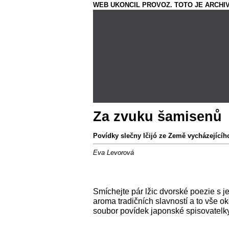
WEB UKONCIL PROVOZ. TOTO JE ARCHIV
Za zvuku šamisenů
Povídky slečny Ičijó ze Země vycházejícíh
Eva Levorová
Smíchejte pár lžic dvorské poezie s j
aroma tradičních slavností a to vše 
soubor povídek japonské spisovatelky 