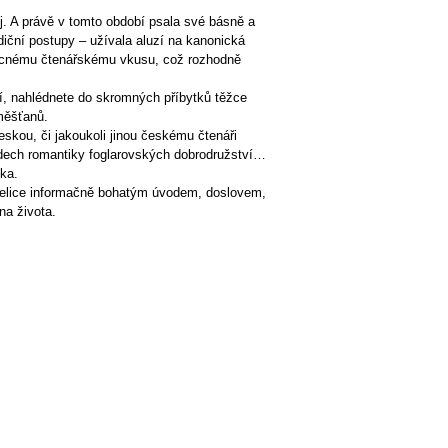
j. A právě v tomto období psala své básně a
diční postupy – užívala aluzí na kanonická
obecnému čtenářskému vkusu, což rozhodně
tí, nahlédnete do skromných příbytků těžce
měšťanů.
eskou, či jakoukoli jinou českému čtenáři
ádech romantiky foglarovských dobrodružství…
ka.
 velice informačně bohatým úvodem, doslovem,
na života.