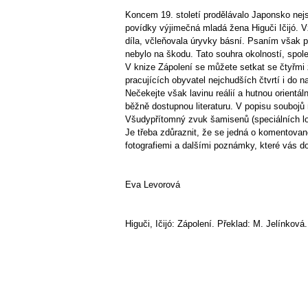
Koncem 19. století prodělávalo Japonsko nejs
povídky výjimečná mladá žena Higuči Ičijó. Vz
díla, včleňovala úryvky básní. Psaním však 
nebylo na škodu. Tato souhra okolností, spo
V knize Zápolení se můžete setkat se čtyřmi 
pracujících obyvatel nejchudších čtvrtí i d
Nečekejte však lavinu reálií a hutnou orientá
běžně dostupnou literaturu. V popisu souboj
Všudypřítomný zvuk šamisenů (speciálních lo
Je třeba zdůraznit, že se jedná o komentova
fotografiemi a dalšími poznámky, které vás d
Eva Levorová
Higuči, Ičijó: Zápolení. Překlad: M. Jelínkov