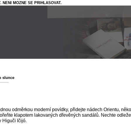
. NENI MOZNE SE PRIHLASOVAT.
o slunce
ednou odměrkou moderní povídky, přidejte nádech Orientu, někol
okořeňte klapotem lakovaných dřevěných sandálů. Nechte odležet 
Higuči Ičijó.