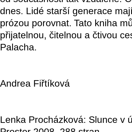
dnes. Lidé starší generace maj
prózou porovnat. Tato kniha m
přijatelnou, čitelnou a čtivou c
Palacha.
Andrea Fiřtíková
Lenka Procházková: Slunce v ú
Prostor 2008. 288 stran.