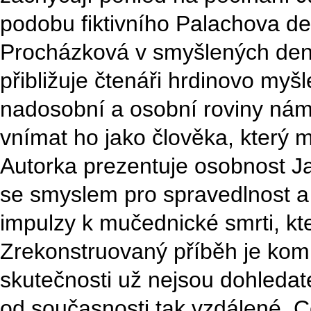
podobu fiktivního Palachova de
Procházková v smyšlených dení
přibližuje čtenáři hrdinovo myšl
nadosobní a osobní roviny nám
vnímat ho jako člověka, který m
Autorka prezentuje osobnost J
se smyslem pro spravedlnost a
impulzy k mučednické smrti, kter
Zrekonstruovaný příběh je kombi
skutečnosti už nejsou dohledate
od současnosti tak vzdálené. C