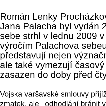
Román Lenky Procházkové
Jana Palacha byl vydán 2
sebe strhl v lednu 2009 v 
výročím Palachova sebeup
představují nejen význač
ale také vymezují časový 
zasazen do doby před čtyři
Vojska varšavské smlouvy přijí
zmatek, ale i odhodlání bránit 