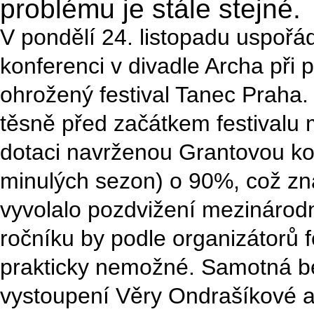
problému je stále stejné.
V pondělí 24. listopadu uspořáda
konferenci v divadle Archa při p
ohrožený festival Tanec Praha.
těsně před začátkem festivalu m
dotaci navrženou Grantovou kom
minulých sezon) o 90%, což z
vyvolalo pozdvižení mezinárod
ročníku by podle organizátorů 
prakticky nemožné. Samotná b
vystoupení Věry Ondrašíkové 