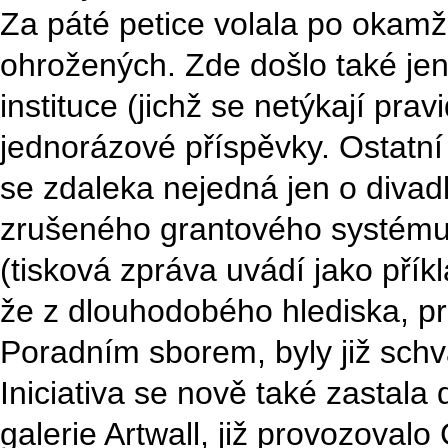
Za páté petice volala po okamž
ohrožených. Zde došlo také je
instituce (jichž se netýkají pra
jednorázové příspěvky. Ostatní 
se zdaleka nejedná jen o divadl
zrušeného grantového systému 
(tisková zpráva uvádí jako příkl
že z dlouhodobého hlediska, pr
Poradním sborem, byly již schv
Iniciativa se nově také zastala
galerie Artwall, již provozova