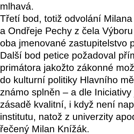
mlhavá.
Třetí bod, totiž odvolání Milana
a Ondřeje Pechy z čela Výboru 
oba jmenované zastupitelstvo po
Další bod petice požadoval pří
primátora jakožto zákonné mož
do kulturní politiky Hlavního m
známo splněn – a dle Iniciativy 
zásadě kvalitní, i když není na
institutu, natož z univerzity ap
řečený Milan Knížák.