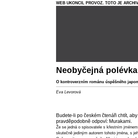
WEB UKONCIL PROVOZ. TOTO JE ARCHIV
Neobyčejná polévka
O kontroverzním románu úspěšného japon
Eva Levorová
Budete-li po českém čtenáři chtít, a
pravděpodobně odpoví: Murakami.
Že se jedná o spisovatele s křestním jménem
skutečně jediným autorem tohoto jména, s je