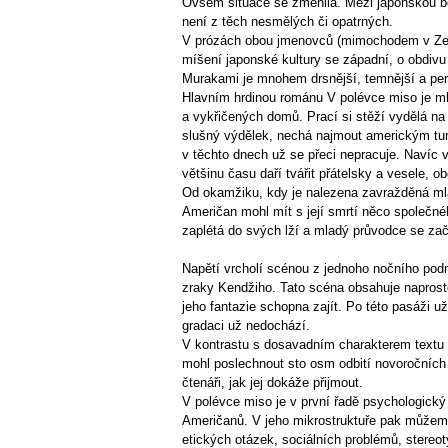
Ovšem situace se změnila. Mezi japonskou bel
není z těch nesmělých či opatrných.
V prózách obou jmenovců (mimochodem v Zemi 
míšení japonské kultury se západní, o obdivu
Murakami je mnohem drsnější, temnější a per
Hlavním hrdinou románu V polévce miso je mla
a vykřičených domů. Prací si stěží vydělá na 
slušný výdělek, nechá najmout americkým turi
v těchto dnech už se přeci nepracuje. Navíc 
většinu času daří tvářit přátelsky a vesele, 
Od okamžiku, kdy je nalezena zavražděná mla
Američan mohl mít s její smrtí něco společn
zaplétá do svých lží a mladý průvodce se začí
Napětí vrcholí scénou z jednoho nočního podn
zraky Kendžiho. Tato scéna obsahuje naprosto 
jeho fantazie schopna zajít. Po této pasáži u
gradaci už nedochází.
V kontrastu s dosavadním charakterem textu 
mohl poslechnout sto osm odbití novoročních 
čtenáři, jak jej dokáže přijmout.
V polévce miso je v první řadě psychologick
Američanů. V jeho mikrostruktuře pak můžeme 
etických otázek, sociálních problémů, stereo