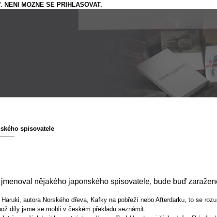
. NENI MOZNE SE PRIHLASOVAT.
ského spisovatele
by jmenoval nějakého japonského spisovatele, bude buď zaražen
 Haruki, autora Norského dřeva, Kafky na pobřeží nebo Afterdarku, to se ro
hož díly jsme se mohli v českém překladu seznámit.