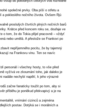
eho vstup do poklidných českých vod rozhodně
ohé společné prvky. Oba píší o střetu a
lí a pokleslého nočního života. Ovšem Rjú
valně proslulých čtvrtích plných nočních barů
eriky. Krátce před koncem roku se, doufaje ve
 o tom, že do Tokia přijel pracovně – vždyť
álená nebo umělá. A přestože se Frankovi po
zbavit nepříjemného pocitu, že by tajemný
kazují na Frankovu vinu. Ten se navíc
í personál i všechny hosty, to vše před
ceně vyžívá ve zkoumání toho, jak daleko je
ni nadále nechybí napětí, k jeho výrazné
dů začne fanaticky toužit po tom, aby si
věr příběhu je poněkud překvapivý a je na
mentalitě, vnímání cizinců a zejména
lejších postav. Dotýká se i morálních a