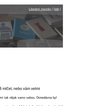
Literární novinky
|
lidé
|
ě mlčet, nebo vám velmi
zumí tak nějak samo sebou. Donedávna byl