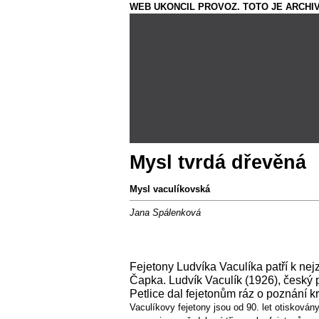
WEB UKONCIL PROVOZ. TOTO JE ARCHIV
Mysl tvrdá dřevěná
Mysl vaculíkovská
Jana Spálenková
Fejetony Ludvíka Vaculíka patří k ne
Čapka. Ludvík Vaculík (1926), český p
Petlice dal fejetonům ráz o poznání kri
Vaculíkovy fejetony jsou od 90. let otisková