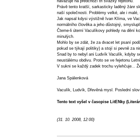
navazuje na předchozí tři svazky fejetonů.
Právě tento kratší, sarkasticky laděný žánr s
naší společnosti. Problémy velké, ale i malé
Jak napsal kdysi výstižně Ivan Klíma, ve Vac
normálního člověka a jeho důstojný, smyslupln
Čteme-li úterní Vaculíkovy pohledy na dění ko
minulých.
Mohlo by se zdát, že za dvacet let psaní po
pokud se týkají politiky) a stojí si pevně za 
Snad by to nebyl ani Ludvík Vaculík, kdyby se
neustálému obdivu. Proto se ve fejetonu Letn
V sukni se každý zadek trochu vylehčuje... Že
Jana Spálenková
Vaculík, Ludvík, Dřevěná mysl. Poslední slov
Tento text vyšel v časopise LitENky (Literárn
(31. 10. 2008, 12:00)