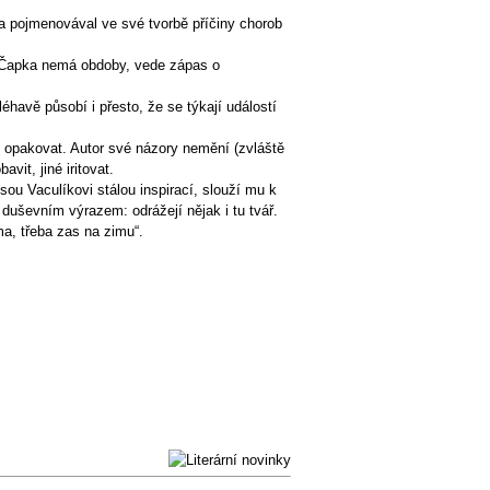
l a pojmenovával ve své tvorbě příčiny chorob
K. Čapka nemá obdoby, vede zápas o
éhavě působí i přesto, že se týkají událostí
 opakovat. Autor své názory nemění (zvláště
vit, jiné iritovat.
sou Vaculíkovi stálou inspirací, slouží mu k
duševním výrazem: odrážejí nějak i tu tvář.
ma, třeba zas na zimu“.