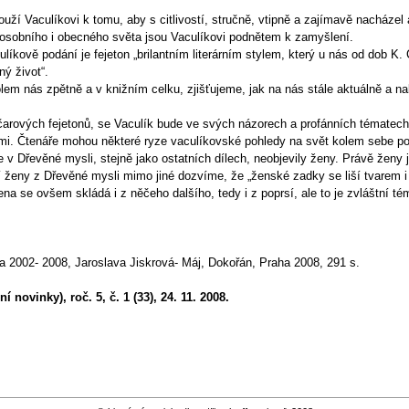
louží Vaculíkovi k tomu, aby s citlivostí, stručně, vtipně a zajímavě nacháze
, osobního i obecného světa jsou Vaculíkovi podnětem k zamyšlení.
ulíkově podání je fejeton „brilantním literárním stylem, který u nás od dob 
ý život“.
lem nás zpětně a v knižním celku, zjišťujeme, jak na nás stále aktuálně a nal
dčarových fejetonů, se Vaculík bude ve svých názorech a profánních tématech
nimi. Čtenáře mohou některé ryze vaculíkovské pohledy na svět kolem sebe poba
 v Dřevěné mysli, stejně jako ostatních dílech, neobjevily ženy. Právě ženy j
í ženy z Dřevěné mysli mimo jiné dozvíme, že „ženské zadky se liší tvarem i 
na se ovšem skládá i z něčeho dalšího, tedy i z poprsí, ale to je zvláštní té
a 2002- 2008, Jaroslava Jiskrová- Máj, Dokořán, Praha 2008, 291 s.
í novinky), roč. 5, č. 1 (33), 24. 11. 2008.