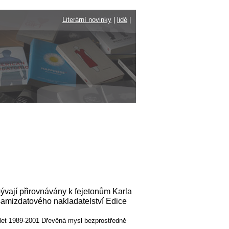
Literární novinky
|
lidé
|
ývají přirovnávány k fejetonům Karla
l samizdatového nakladatelství Edice
z let 1989-2001 Dřevěná mysl bezprostředně