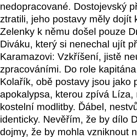
nedopracované. Dostojevský pře
ztratili, jeho postavy měly dojít
Zelenky k němu došel pouze Dmi
Diváku, který si nenechal ujít 
Karamazovi: Vzkříšení, jistě 
zpracováními. Do role kapitán
Kolařík, obě postavy jsou jako 
apokalypsa, kterou zpívá Líza, 
kostelní modlitby. Ďábel, nest
identicky. Nevěřím, že by dílo
dojmy, že by mohla vzniknout n