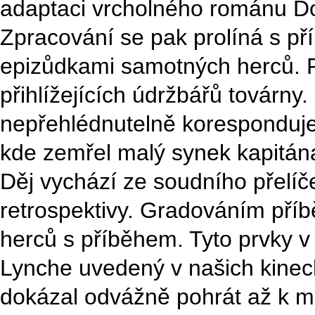
adaptaci vrcholného románu Do
Zpracování se pak prolíná s př
epizůdkami samotných herců. P
přihlížejících údržbářů továrny
nepřehlédnutelně koresponduje
kde zemřel malý synek kapitán
Děj vychází ze soudního přelíč
retrospektivy. Gradováním příbě
herců s příběhem. Tyto prvky v
Lynche uvedený v našich kinech
dokázal odvážně pohrát až k m