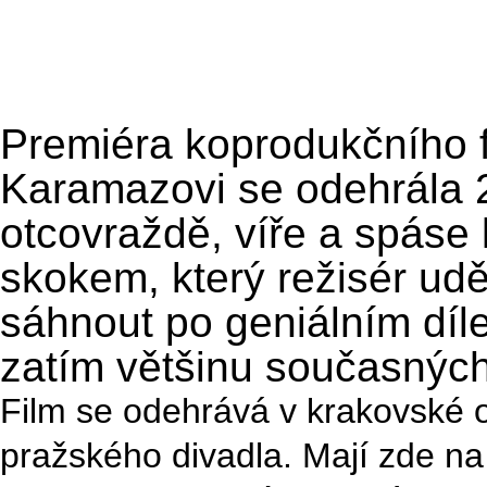
Premiéra koprodukčního f
Karamazovi se odehrála 
otcovraždě, víře a spáse
skokem, který režisér udě
sáhnout po geniálním díle
zatím většinu současnýc
Film se odehrává v krakovské 
pražského divadla. Mají zde na a