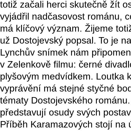
totiž začali herci skutečně žít
vyjádřil nadčasovost románu, co
má klíčový význam. Žijeme toti
už Dostojevský popsal. To je na 
Lynchův snímek nám připomene i
v Zelenkově filmu: černé divadlo
plyšovým medvídkem. Loutka kom
vyprávění má stejné styčné bod
tématy Dostojevského románu. 
představují osudy svých postav,
Příběh Karamazových stojí na ú