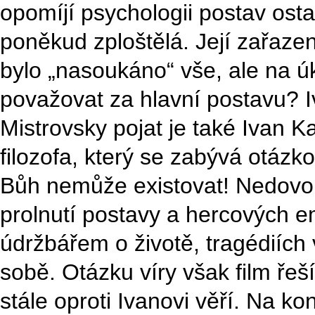
opomíjí psychologii postav osta
poněkud zploštělá. Její zařaze
bylo „nasoukáno“ vše, ale na ú
považovat za hlavní postavu? I
Mistrovsky pojat je také Ivan 
filozofa, který se zabývá otázk
Bůh nemůže existovat! Nedovol
prolnutí postavy a hercových e
údržbářem o životě, tragédiích
sobě. Otázku víry však film řeš
stále oproti Ivanovi věří. Na konc