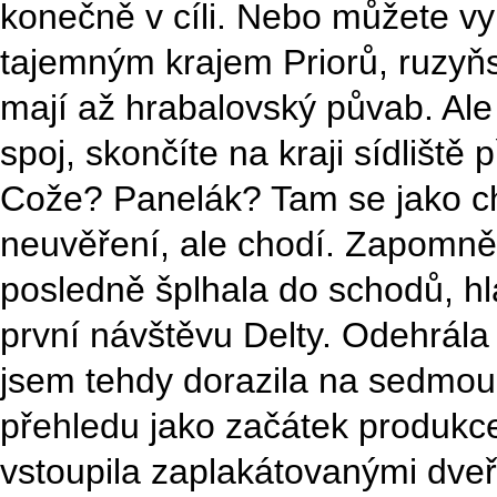
konečně v cíli. Nebo můžete vy
tajemným krajem Priorů, ruzyňs
mají až hrabalovský půvab. Ale a
spoj, skončíte na kraji sídliště
Cože? Panelák? Tam se jako ch
neuvěření, ale chodí. Zapomně
posledně šplhala do schodů, h
první návštěvu Delty. Odehrála
jsem tehdy dorazila na sedmou
přehledu jako začátek produkce
vstoupila zaplakátovanými dve