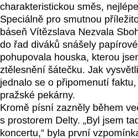
charakteristickou směs, nejlépe 
Speciálně pro smutnou příležito
báseň Vítězslava Nezvala Sboh
do řad diváků snášely papírov
pohupovala houska, kterou jse
ztělesnění šátečku. Jak vysvět
jednalo se o připomenutí faktu,
pražské pekárny.
Kromě písní zazněly během več
s prostorem Delty. „Byl jsem t
koncertu,“ byla první vzpomín