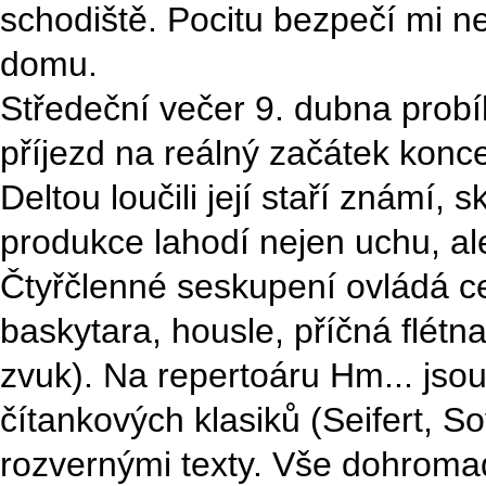
schodiště. Pocitu bezpečí mi n
domu.
Středeční večer 9. dubna probí
příjezd na reálný začátek konce
Deltou loučili její staří známí, 
produkce lahodí nejen uchu, al
Čtyřčlenné seskupení ovládá cel
baskytara, housle, příčná flétna
zvuk). Na repertoáru Hm... jso
čítankových klasiků (Seifert, So
rozvernými texty. Vše dohromad