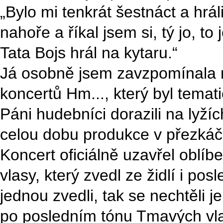
„Bylo mi tenkrát šestnáct a hrá
nahoře a říkal jsem si, tý jo, to
Tata Bojs hrál na kytaru.“
Já osobně jsem zavzpomínala n
koncertů Hm..., který byl tema
Páni hudebníci dorazili na lyží
celou dobu produkce v přezkáč
Koncert oficiálně uzavřel oblí
vlasy, který zvedl ze židlí i po
jednou zvedli, tak se nechtěli j
po posledním tónu Tmavých vlas