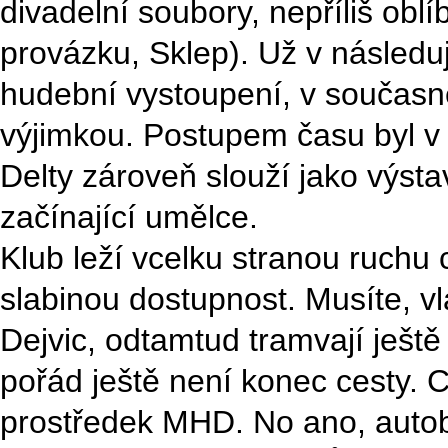
divadelní soubory, nepříliš ob
provázku, Sklep). Už v následu
hudební vystoupení, v současn
výjimkou. Postupem času byl v p
Delty zároveň slouží jako výst
začínající umělce.
Klub leží vcelku stranou ruchu c
slabinou dostupnost. Musíte, vl
Dejvic, odtamtud tramvají ještě
pořád ještě není konec cesty. 
prostředek MHD. No ano, autobu