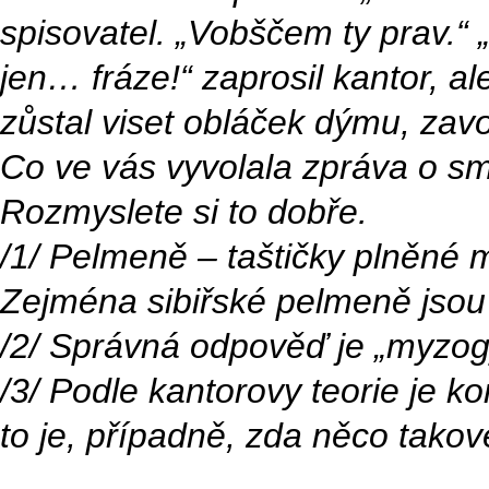
spisovatel. „Vobščem ty prav.“ 
jen… fráze!“ zaprosil kantor, 
zůstal viset obláček dýmu, zav
Co ve vás vyvolala zpráva o sm
Rozmyslete si to dobře.
/1/ Pelmeně – taštičky plněné 
Zejména sibiřské pelmeně jsou
/2/ Správná odpověď je „myzogy
/3/ Podle kantorovy teorie je k
to je, případně, zda něco takov