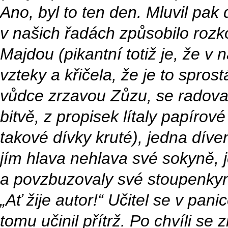
Ano, byl to ten den. Mluvil pak
v našich řadách způsobilo rozko
Majdou (pikantní totiž je, že v 
vzteky a křičela, že je to sprost
vůdce zrzavou Zůzu, se radoval
bitvě, z propisek lítaly papírov
takové dívky kruté), jedna díve
jím hlava nehlava své sokyně, 
a povzbuzovaly své stoupenkyn
„Ať žije autor!“ Učitel se v panic
tomu učinil přítrž. Po chvíli se 