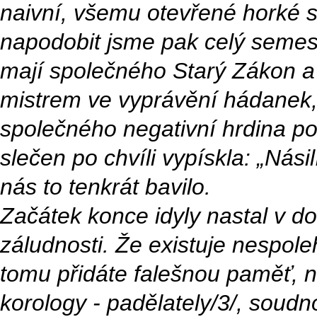
naivní, všemu otevřené horké s
napodobit jsme pak celý semest
mají společného Starý Zákon a
mistrem ve vyprávění hádanek, 
společného negativní hrdina pov
slečen po chvíli vypískla: „Nási
nás to tenkrát bavilo.
Začátek konce idyly nastal v do
záludnosti. Že existuje nespole
tomu přidáte falešnou paměť, ne
korology - padělately/3/, soudn