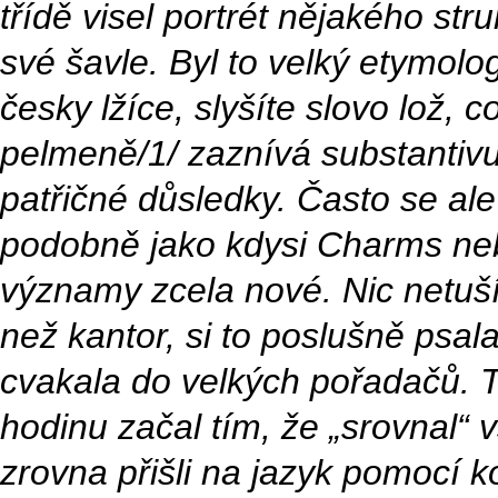
třídě visel portrét nějakého str
své šavle. Byl to velký etymolog
česky lžíce, slyšíte slovo lož, 
pelmeně/1/ zaznívá substantiv
patřičné důsledky. Často se ale
podobně jako kdysi Charms nebo
významy zcela nové. Nic netušíc
než kantor, si to poslušně psala 
cvakala do velkých pořadačů. 
hodinu začal tím, že „srovnal“ 
zrovna přišli na jazyk pomocí 