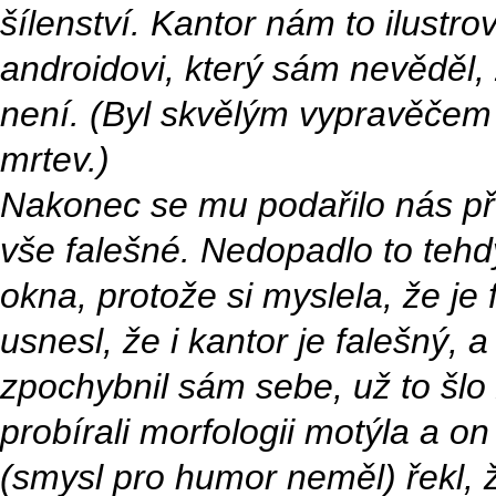
šílenství. Kantor nám to ilustr
androidovi, který sám nevěděl,
není. (Byl skvělým vypravěčem 
mrtev.)
Nakonec se mu podařilo nás př
vše falešné. Nedopadlo to tehd
okna, protože si myslela, že je
usnesl, že i kantor je falešný, a
zpochybnil sám sebe, už to šlo
probírali morfologii motýla a 
(smysl pro humor neměl) řekl, 