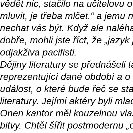
vědět nic, stačilo na učitelovu
mluvit, je třeba mlčet.“ a jemu
nechat vás být. Když ale naléha
dobře, mohli jste říct, že „jazyk
odjakživa pacifisti.
Dějiny literatury se přednášeli 
reprezentující dané období a o 
událost, o které bude řeč se st
literatury. Jejími aktéry byli ml
Onen kantor měl kouzelnou vlas
bitvy. Chtěl šířit postmodern