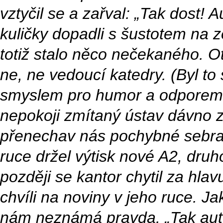
vztyčil se a zařval: „Tak dost! A
kuličky dopadli s šustotem na ze
totiž stalo něco nečekaného. Ot
ne, ne vedoucí katedry. (Byl t
smyslem pro humor a odporem 
nepokoji zmítaný ústav dávno zt
přenechav nás pochybné sebran
ruce držel výtisk nové A2, dru
později se kantor chytil za hlavu
chvíli na noviny v jeho ruce. 
nám neznámá pravda. „Tak auto