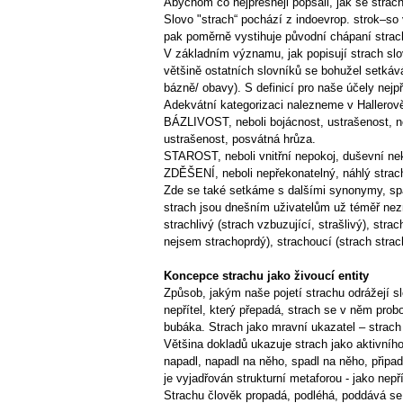
Abychom co nejpřesněji popsali, jak se strac
Slovo "strach“ pochází z indoevrop. strok–so v
pak poměrně vystihuje původní chápaní strac
V základním významu, jak popisují strach sl
většině ostatních slovníků se bohužel setkává
bázně/ obavy). S definicí pro naše účely nejp
Adekvátní kategorizaci nalezneme v Hallerov
BÁZLIVOST, neboli bojácnost, ustrašenost, ne
ustrašenost, posvátná hrůza.
STAROST, neboli vnitřní nepokoj, duševní nekl
ZDĚŠENÍ, neboli nepřekonatelný, náhlý strach
Zde se také setkáme s dalšími synonymy, spad
strach jsou dnešním uživatelům už téměř nezná
strachlivý (strach vzbuzující, strašlivý), st
nejsem strachoprdý), strachoucí (strach strac
Koncepce strachu jako živoucí entity
Způsob, jakým naše pojetí strachu odrážejí slo
nepřítel, který přepadá, strach se v něm probo
bubáka. Strach jako mravní ukazatel – strach
Většina dokladů ukazuje strach jako aktivního
napadl, napadl na něho, spadl na něho, připadl
je vyjadřován strukturní metaforou - jako nep
Strachu člověk propadá, podléhá, poddává se