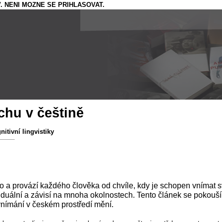
. NENI MOZNE SE PRIHLASOVAT.
chu v češtině
itivní lingvistiky
amo a provází každého člověka od chvíle, kdy je schopen vnímat 
iduální a závisí na mnoha okolnostech. Tento článek se pokouší
vnímání v českém prostředí mění.