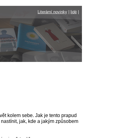
Literární novinky
|
lidé
|
svět kolem sebe. Jak je tento prapud
 nastínit, jak, kde a jakým způsobem