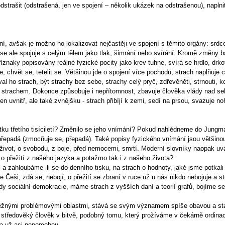
 odstrašit (odstrašená, jen ve spojení – několik ukázek na odstrašenou), napl
ní, avšak je možno ho lokalizovat nejčastěji ve spojení s těmito orgány: srdce
 se ale spojuje s celým tělem jako tlak, šimrání nebo svírání. Kromě změny ba
íznaky popisovány reálné fyzické pocity jako krev tuhne, svírá se hrdlo, drko
se, chvět se, tetelit se. Většinou jde o spojení více pochodů, strach naplňuje c
 ho strach, být strachy bez sebe, strachy celý pryč, zdřevěněti, strnouti, ko
e strachem. Dokonce způsobuje i nepřítomnost, zbavuje člověka vlády nad se
n uvnitř, ale také zvnějšku - strach přibíjí k zemi, sedí na prsou, svazuje no
átku třetího tisíciletí? Změnilo se jeho vnímání? Pokud nahlédneme do Jung
 přepadá (zmocňuje se, přepadá). Také popisy fyzického vnímání jsou většinou 
o život, o svobodu, z boje, před nemocemi, smrtí. Moderní slovníky naopak uv
 o přežití z našeho jazyka a potažmo tak i z našeho života?
č a zahloubáme–li se do denního tisku, na strach o hodnoty, jaké jsme potka
Češi, zdá se, nebojí, o přežití se zbraní v ruce už u nás nikdo nebojuje a stra
dy sociální demokracie, máme strach z vyšších daní a teorií grafů, bojíme se
 běžnými problémovými oblastmi, stává se svým významem spíše obavou a sta
l středověký člověk v bitvě, podobný tomu, který prožíváme v čekárně ordin
da už asi nepomohou.