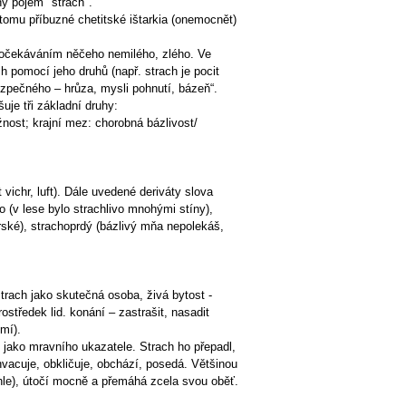
ý pojem "strach".
k tomu příbuzné chetitské ištarkia (onemocnět)
o očekáváním něčeho nemilého, zlého. Ve
h pomocí jeho druhů (např. strach je pocit
bezpečného – hrůza, mysli pohnutí, bázeň“.
je tři základní druhy:
nost; krajní mez: chorobná bázlivost/
ichr, luft). Dále uvedené deriváty slova
o (v lese bylo strachlivo mnohými stíny),
orské), strachoprdý (bázlivý mňa nepolekáš,
Strach jako skutečná osoba, živá bytost -
ostředek lid. konání – zastrašit, nasadit
mí).
ž jako mravního ukazatele. Strach ho přepadl,
chvacuje, obkličuje, obchází, posedá. Většinou
áhle), útočí mocně a přemáhá zcela svou oběť.