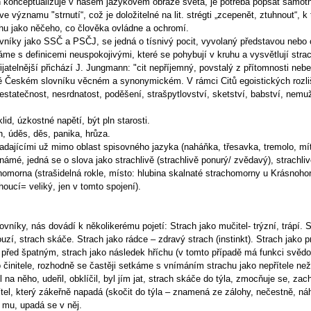
h konceptualizuje v našem jazykovém obraze světa, je potřeba popsat samotn
e významu "strnutí“, což je doložitelné na lit. strégti „zcepenět, ztuhnout“, 
hu jako něčeho, co člověka ovládne a ochromí.
ovníky jako SSČ a PSČJ, se jedná o tísnivý pocit, vyvolaný představou neb
me s definicemi neuspokojivými, které se pohybují v kruhu a vysvětlují strac
řijatelnější přichází J. Jungmann: "cit nepříjemný, povstalý z přítomnosti ne
ě Českém slovníku věcném a synonymickém. V rámci Citů egoistických rozlišu
statečnost, nesrdnatost, poděšení, strašpytlovství, sketství, babství, nemuž
id, úzkostné napětí, být pln starosti.
, úděs, děs, panika, hrůza.
ajícími už mimo oblast spisovného jazyka (naháňka, třesavka, tremolo, mít v
mé, jedná se o slova jako strachlivě (strachlivě ponurý/ zvědavý), strachliv
rachomorna (strašidelná rokle, místo: hlubina skalnaté strachomorny u Krásnoh
houcí= veliký, jen v tomto spojení).
vníky, nás dovádí k několikerému pojetí: Strach jako mučitel- trýzní, trápí. 
uzí, strach skáče. Strach jako rádce – zdravý strach (instinkt). Strach jako pr
 před špatným, strach jako následek hříchu (v tomto případě má funkci svědo
 činitele, rozhodně se častěji setkáme s vnímáním strachu jako nepřítele ne
 na něho, udeřil, obklíčil, byl jím jat, strach skáče do týla, zmocňuje se, za
řítel, který zákeřně napadá (skočit do týla – znamená ze zálohy, nečestně, n
 mu, upadá se v něj.