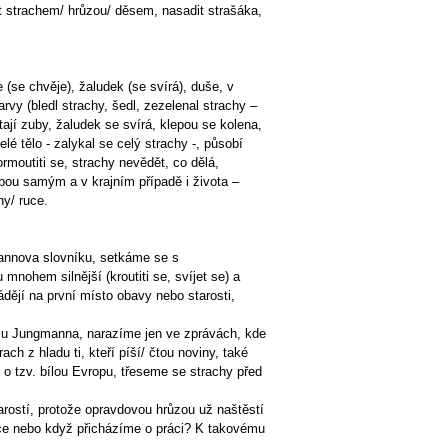
nit strachem/ hrůzou/ děsem, nasadit strašáka,
 (se chvěje), žaludek (se svírá), duše, v
rvy (bledl strachy, šedl, zezelenal strachy –
tají zuby, žaludek se svírá, klepou se kolena,
elé tělo - zalykal se celý strachy -, působí
rmoutiti se, strachy nevědět, co dělá,
bou samým a v krajním případě i života –
hy/ ruce.
mannova slovníku, setkáme se s
mnohem silnější (kroutiti se, svíjet se) a
ádějí na první místo obavy nebo starosti,
li u Jungmanna, narazíme jen ve zprávách, kde
ch z hladu ti, kteří píší/ čtou noviny, také
 o tzv. bílou Evropu, třeseme se strachy před
rostí, protože opravdovou hrůzou už naštěstí
ace nebo když přicházíme o práci? K takovému