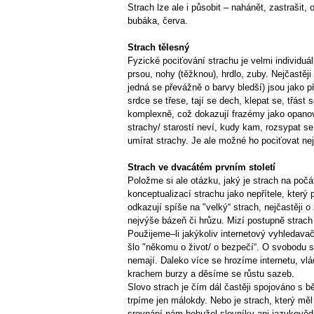
Strach lze ale i působit – nahánět, zastrašit,
bubáka, červa.
Strach tělesný
Fyzické pociťování strachu je velmi individuál
prsou, nohy (těžknou), hrdlo, zuby. Nejčastěji
jedná se převážně o barvy bledší) jsou jako př
srdce se třese, tají se dech, klepat se, třást 
komplexně, což dokazují frazémy jako opanoval
strachy/ starostí neví, kudy kam, rozsypat s
umírat strachy. Je ale možné ho pociťovat neje
Strach ve dvacátém prvním století
Položme si ale otázku, jaký je strach na poč
konceptualizací strachu jako nepřítele, který
odkazují spíše na "velký“ strach, nejčastěji 
nejvýše bázeň či hrůzu. Mizí postupně strach
Použijeme–li jakýkoliv internetový vyhledava
šlo "někomu o život/ o bezpečí“. O svobodu se 
nemají. Daleko více se hrozíme internetu, vlá
krachem burzy a děsíme se růstu sazeb.
Slovo strach je čím dál častěji spojováno s
trpíme jen málokdy. Nebo je strach, který mě
srovnání nám bohužel slovníky ani jazykově