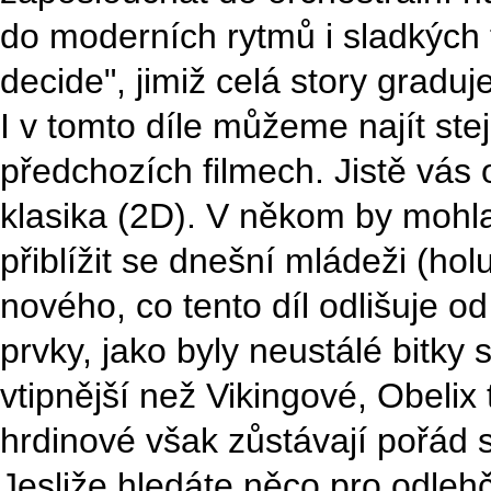
do moderních rytmů i sladkých 
decide", jimiž celá story graduje
I v tomto díle můžeme najít ste
předchozích filmech. Jistě vás
klasika (2D). V někom by mohl
přiblížit se dnešní mládeži (hol
nového, co tento díl odlišuje od 
prvky, jako byly neustálé bitky 
vtipnější než Vikingové, Obelix 
hrdinové však zůstávají pořád 
Jesliže hledáte něco pro odleh