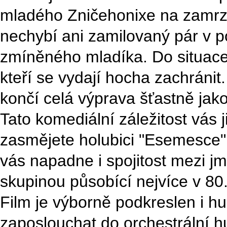
mladého Zničehonixe na zamrzl
nechybí ani zamilovaný pár v p
zmíněného mladíka. Do situace s
kteří se vydají hocha zachráni
končí celá výprava šťastně jako
Tato komediální záležitost vás j
zasmějete holubici "Esemesce",
vás napadne i spojitost mezi 
skupinou působící nejvíce v 80.
Film je výborně podkreslen i 
zaposlouchat do orchestrální h