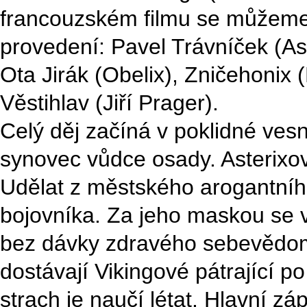
francouzském filmu se můžeme 
provedení: Pavel Trávníček (As
Ota Jirák (Obelix), Zničehonix (
Věstihlav (Jiří Prager).
Celý děj začíná v poklidné vesn
synovec vůdce osady. Asterixovi
Udělat z městského arogantní
bojovníka. Za jeho maskou se v
bez dávky zdravého sebevědomí
dostávají Vikingové pátrající p
strach je naučí létat. Hlavní 