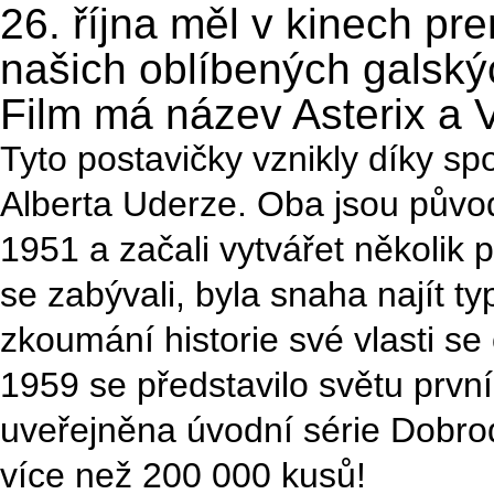
26. října měl v kinech pr
našich oblíbených galskýc
Film má název Asterix a 
Tyto postavičky vznikly díky s
Alberta Uderze. Oba jsou půvo
1951 a začali vytvářet několik p
se zabývali, byla snaha najít t
zkoumání historie své vlasti se 
1959 se představilo světu první
uveřejněna úvodní série Dobrod
více než 200 000 kusů!