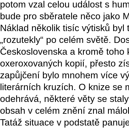
potom vzal celou událost s hum
bude pro sběratele něco jako M
Náklad několik tisíc výtisků by
„rozutekly“ po celém světě. Do
Československa a kromě toho ko
oxeroxovaných kopií, přesto zí
zapůjčení bylo mnohem více vý
literárních kruzích. O knize se 
odehrává, některé věty se staly
obsah v celém znění znal málo
Tatáž situace v podstatě panuje