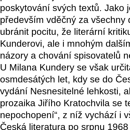
poskytování svých textů. Jako j
především vděčný za všechny d
ubránit pocitu, že literární krit
Kunderovi, ale i mnohým dalším
názory a chování spisovatelů než
U Milana Kundery se však určitá
osmdesátých let, kdy se do Če
vydání Nesnesitelné lehkosti, a
prozaika Jiřího Kratochvila se 
nepochopení“, z níž vychází i 
Česká literatura po srpnu 1968 