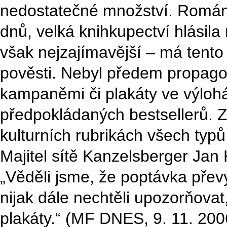
nedostatečné množství. Román 
dnů, velká knihkupectví hlásila 
však nejzajímavější – má tent
pověsti. Nebyl předem propag
kampaněmi či plakáty ve výlohá
předpokládaných bestsellerů. Z
kulturních rubrikách všech typů
Majitel sítě Kanzelsberger Jan
„Věděli jsme, že poptávka převy
nijak dále nechtěli upozorňovat
plakáty.“ (MF DNES, 9. 11. 200