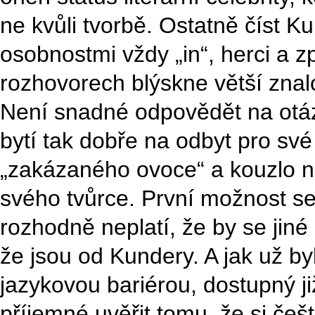
ne kvůli tvorbě. Ostatně číst 
osobnostmi vždy „in“, herci a z
rozhovorech blýskne větší znal
Není snadné odpovědět na otáz
bytí tak dobře na odbyt pro své 
„zakázaného ovoce“ a kouzlo n
svého tvůrce. První možnost s
rozhodně neplatí, že by se jiné
že jsou od Kundery. A jak už byl
jazykovou bariérou, dostupný již
příjemné uvěřit tomu, že si češt