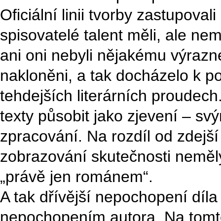
Oficiální linii tvorby zastupoval
spisovatelé talent měli, ale nemo
ani oni nebyli nějakému výrazn
nakloněni, a tak docházelo k 
tehdejších literárních proudec
texty působit jako zjevení – sv
zpracování. Na rozdíl od zdejš
zobrazování skutečnosti neměly
„právě jen románem“.
A tak dřívější nepochopení díla
nepochopením autora. Na tomto 