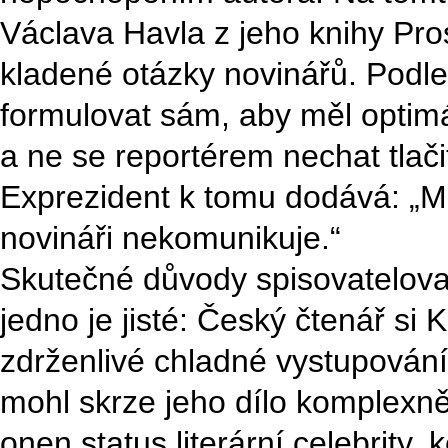
Václava Havla z jeho knihy Pro
kladené otázky novinářů. Podle
formulovat sám, aby měl optimál
a ne se reportérem nechat tlač
Exprezident k tomu dodává: „Mi
novináři nekomunikuje.“
Skutečné důvody spisovatelova 
jedno je jisté: Český čtenář si 
zdrženlivé chladné vystupování.
mohl skrze jeho dílo komplexně
onen status literární celebrity, 