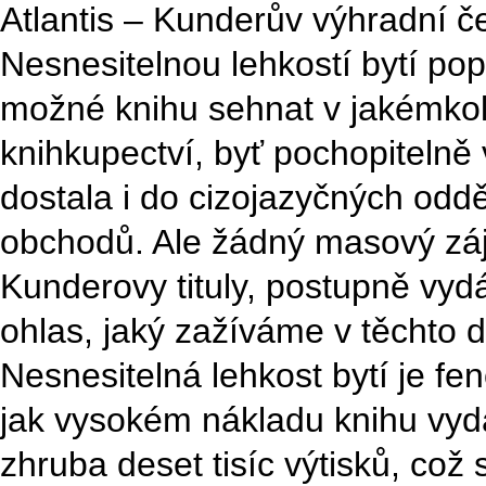
Atlantis – Kunderův výhradní če
Nesnesitelnou lehkostí bytí po
možné knihu sehnat v jakémko
knihkupectví, byť pochopitelně
dostala i do cizojazyčných oddě
obchodů. Ale žádný masový záje
Kunderovy tituly, postupně vyd
ohlas, jaký zažíváme v těchto 
Nesnesitelná lehkost bytí je fe
jak vysokém nákladu knihu vyda
zhruba deset tisíc výtisků, což