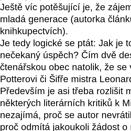
Ještě víc potěšující je, že zájem o
mladá generace (autorka článk
knihkupectvích).
Je tedy logické se ptát: Jak j
nečekaný úspěch? Čím dvě dese
čtenářskou obec natolik, že se 
Potterovi či Šifře mistra Leona
Především je asi třeba rozliši
některých literárních kritiků k 
nezajímá, proč se autor nevráti
proč odmítá jakoukoli žádost o r