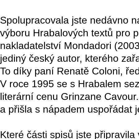
Spolupracovala jste nedávno na
výboru Hrabalových textů pro pre
nakladatelství Mondadori (2003)
jediný český autor, kterého zařa
To díky paní Renatě Coloni, řed
V roce 1995 se s Hrabalem sezn
literární cenu Grinzane Cavour.
a přišla s nápadem uspořádat j
Které části spisů jste připravila