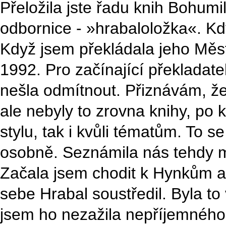
Přeložila jste řadu knih Bohumil
odbornice - »hrabaloložka«. Kd
Když jsem překládala jeho Měst
1992. Pro začínající překladatel
nešla odmítnout. Přiznávám, že
ale nebyly to zrovna knihy, po 
stylu, tak i kvůli tématům. To 
osobně. Seznámila nás tehdy 
Začala jsem chodit k Hynkům a 
sebe Hrabal soustředil. Byla to
jsem ho nezažila nepříjemného (