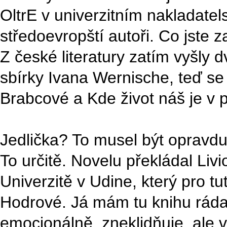
OltrE v univerzitním nakladatel
středoevropští autoři. Co jste z
Z české literatury zatím vyšly 
sbírky Ivana Wernische, teď se
Brabcové a Kde život náš je v p
Jedlička? To musel být opravdu 
To určitě. Novelu překládal Livi
Univerzitě v Udine, který pro tut
Hodrové. Já mám tu knihu ráda, 
emocionálně, zneklidňuje, ale 