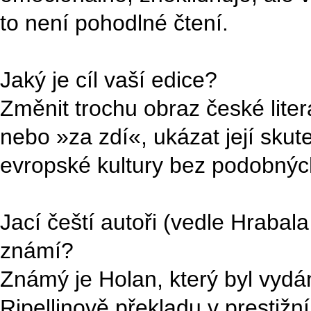
to není pohodlné čtení.
Jaký je cíl vaší edice?
Změnit trochu obraz české liter
nebo »za zdí«, ukázat její skut
evropské kultury bez podobnýc
Jací čeští autoři (vedle Hrabala
známí?
Známý je Holan, který byl vydán
Ripellinově překladu v prestižn