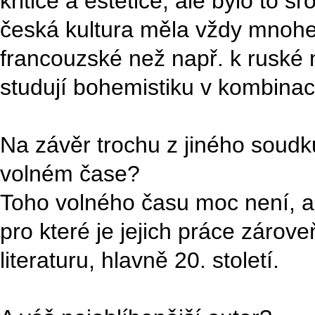
kritice a estetice, ale bylo to 
česká kultura měla vždy mnohe
francouzské než např. k ruské 
studují bohemistiku v kombinac
Na závěr trochu z jiného soud
volném čase?
Toho volného času moc není, al
pro které je jejich práce zárov
literaturu, hlavně 20. století.