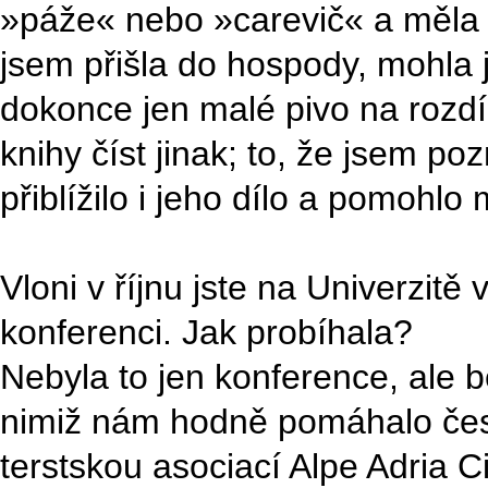
»páže« nebo »carevič« a měla j
jsem přišla do hospody, mohla j
dokonce jen malé pivo na rozdí
knihy číst jinak; to, že jsem po
přiblížilo i jeho dílo a pomohlo 
Vloni v říjnu jste na Univerzitě 
konferenci. Jak probíhala?
Nebyla to jen konference, ale 
nimiž nám hodně pomáhalo česk
terstskou asociací Alpe Adria C