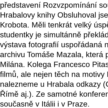
představení Rozvzpomínání so
Hrabalovy knihy Obsluhoval jsem
Krobota. Měli tenkrát velký ús
studentky je simultánně překlád
výstava fotografií uspořádaná
archivu Tomáše Mazala, která 
Milána. Kolega Francesco Pitas
filmů, ale nejen těch na motivy 
nalezneme u Hrabala odkazy (C
Římě aj.). Ze samotné konferen
současně v Itálii i v Praze.