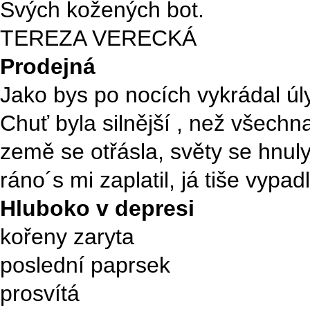
Svých kožených bot.
TEREZA VERECKÁ
P
rodejná
Jako bys po nocích vykrádal úl
Chuť byla silnější , než všechna
země se otřásla, světy se hnuly
ráno´s mi zaplatil, já tiše vypadl
H
luboko v depresi
kořeny zaryta
poslední paprsek
prosvítá