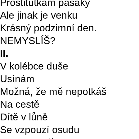
Prostitutkám pasáky
Ale jinak je venku
Krásný podzimní den.
NEMYSLÍŠ?
II.
V kolébce duše
Usínám
Možná, že mě nepotkáš
Na cestě
Dítě v lůně
Se vzpouzí osudu