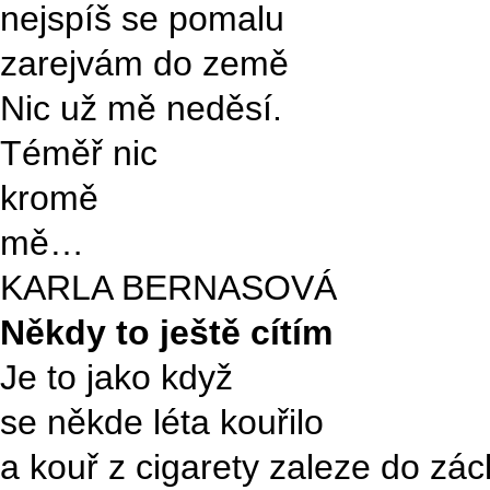
nejspíš se pomalu
zarejvám do země
Nic už mě neděsí.
Téměř nic
kromě
mě…
KARLA BERNASOVÁ
N
ěkdy to ještě cítím
Je to jako když
se někde léta kouřilo
a kouř z cigarety zaleze do zác