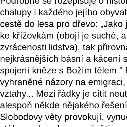
Podrobně se rozepisuje o histor
chalupy i každého jejího obyvat
cestě do lesa pro dřevo: „Jako
ke křížovkám (obojí je suché, a
zvrácenosti lidstva), tak přiro
nejkrásnějších básní a kácení st
spojení kněze s Božím tělem." P
vyhraněné názory na emigraci, ná
vztahy... Mezi řádky je cítit neu
alespoň někde nějakého řešení
Slobodovy věty provokují, vynuc