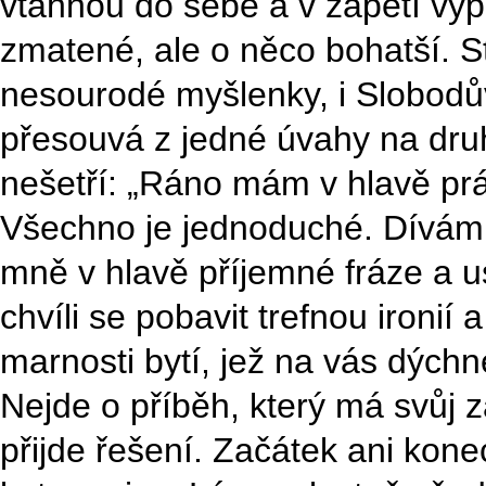
vtáhnou do sebe a v zápětí vyp
zmatené, ale o něco bohatší. St
nesourodé myšlenky, i Slobodů
přesouvá z jedné úvahy na dru
nešetří: „Ráno mám v hlavě práz
Všechno je jednoduché. Dívám 
mně v hlavě příjemné fráze a u
chvíli se pobavit trefnou ironií 
marnosti bytí, jež na vás dýchn
Nejde o příběh, který má svůj z
přijde řešení. Začátek ani kon