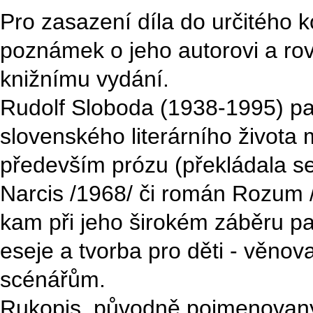
Pro zasazení díla do určitého k
poznámek o jeho autorovi a ro
knižnímu vydání.
Rudolf Sloboda (1938-1995) pa
slovenského literárního života 
především prózu (překládala se 
Narcis /1968/ či román Rozum /1
kam při jeho širokém záběru pat
eseje a tvorba pro děti - věnov
scénářům.
Rukopis, původně pojmenovaný