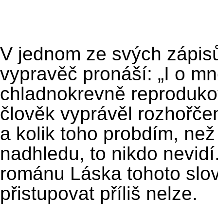
V jednom ze svých zápisů
vypravěč pronáší: „I o mn
chladnokrevně reprodukova
člověk vyprávěl rozhořče
a kolik toho probdím, ne
nadhledu, to nikdo nevidí
románu Láska tohoto slo
přistupovat příliš nelze.