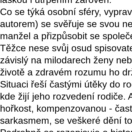
Co se týká osobní sféry, vypravě
autorem) se svěřuje se svou ne
manžel a přizpůsobit se spole
Těžce nese svůj osud spisovate
závislý na milodarech ženy nebo
životě a zdravém rozumu ho drž
Situaci řeší častými útěky do r
kde žijí jeho rozvedení rodiče.
hořkost, kompenzovanou - často
sarkasmem, se veškeré dění točí