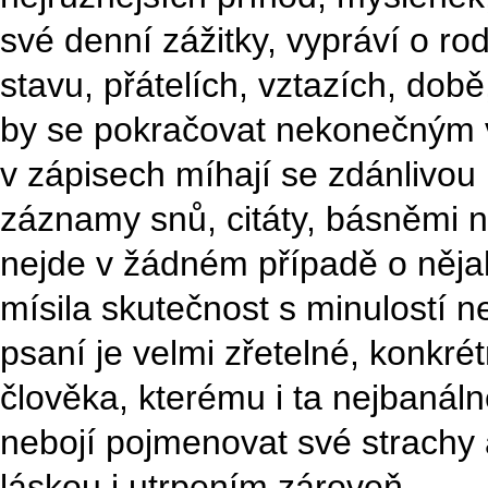
své denní zážitky, vypráví o ro
stavu, přátelích, vztazích, době
by se pokračovat nekonečným v
v zápisech míhají se zdánlivou n
záznamy snů, citáty, básněmi n
nejde v žádném případě o něja
mísila skutečnost s minulostí
psaní je velmi zřetelné, konkré
člověka, kterému i ta nejbanálně
nebojí pojmenovat své strachy a
láskou i utrpením zároveň.