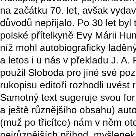
na začátku 70. let, avšak vydav
důvodů nepřijalo. Po 30 let byl
polské přítelkyně Evy Márii Hun
níž mohl autobiograficky laděn
a letos i u nás v překladu J. A.
použil Sloboda pro jiné své poz
rukopisu editoři rozhodli uvé
Samotný text sugeruje svou fo
a ještě různějšího obsahu) auto
(muž po třicítce) nám v něm ote
nejrůznějších příhod, myšlenek,