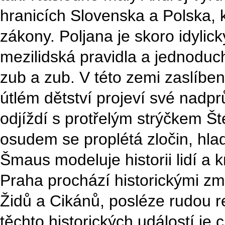
hranicích Slovenska a Polska, k
zákony. Poljana je skoro idyli
mezilidská pravidla a jednoduc
zub a zub. V této zemi zaslíben
útlém dětství projeví své nad
odjíždí s protřelým strýčkem 
osudem se proplétá zločin, hlad
Šmaus modeluje historii lidí a kr
Praha prochází historickými z
Židů a Cikánů, posléze rudou r
těchto historických událostí je 