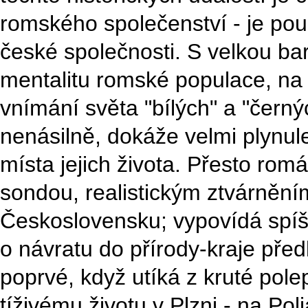
romského společenství - je pou
české společnosti. S velkou b
mentalitu romské populace, na
vnímání světa "bílých" a "černý
nenásilně, dokáže velmi plynule 
místa jejich života. Přesto rom
sondou, realistickým ztvárněn
Československu; vypovídá spíš o
o návratu do přírody-kraje před
poprvé, když utíká z kruté pole
tíživému životu v Plzni - na Pol