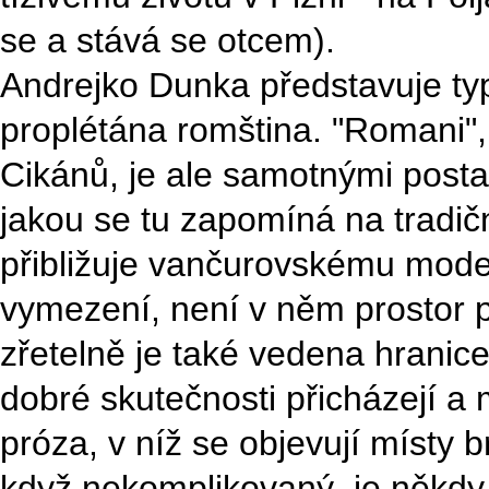
se a stává se otcem).
Andrejko Dunka představuje ty
proplétána romština. "Romani",
Cikánů, je ale samotnými post
jakou se tu zapomíná na tradičn
přibližuje vančurovskému modelu
vymezení, není v něm prostor p
zřetelně je také vedena hranic
dobré skutečnosti přicházejí a 
próza, v níž se objevují místy br
když nekomplikovaný, je někdy