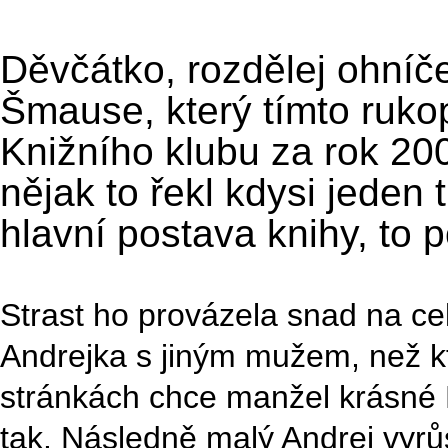
Děvčátko, rozdělej ohníč
Šmause, který tímto rukop
Knižního klubu za rok 2004
nějak to řekl kdysi jeden
hlavní postava knihy, to 
Strast ho provázela snad na cel
Andrejka s jiným mužem, než kt
stránkách chce manžel krásné 
tak. Následně malý Andrej vyrů