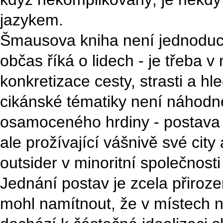
jazykem.
Šmausova kniha není jednoduch
občas říká o lidech - je třeba v 
konkretizace cesty, strasti a h
cikánské tématiky není náhodné
osamoceného hrdiny - postava s
ale prožívající vášnivě své city
outsider v minoritní společnos
Jednání postav je zcela přiroze
mohl namítnout, že v místech n