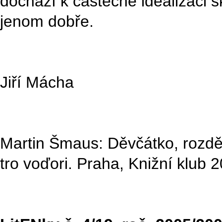
dochází k částečné idealizaci 
jenom dobře.
Jiří Mácha
Martin Šmaus: Děvčátko, rozděl
tro voďori. Praha, Knižní klub 