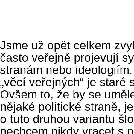
Jsme už opět celkem zvykl
často veřejně projevují s
stranám nebo ideologiím
„věcí veřejných“ je staré
Ovšem to, že by se umělec
nějaké politické straně, j
o tuto druhou variantu šl
nechcem nikdy vracet s p