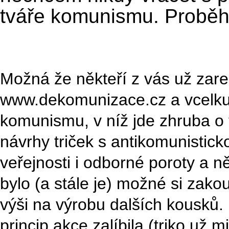
tváře komunismu. Proběhl
Možná že někteří z vás už zare
www.dekomunizace.cz a vcelku 
komunismu, v níž jde zhruba o toh
návrhy triček s antikomunistic
veřejnosti i odborné poroty a ně
bylo (a stále je) možné si zakou
výši na výrobu dalších kousků. 
princip akce zalíbila (triko už 