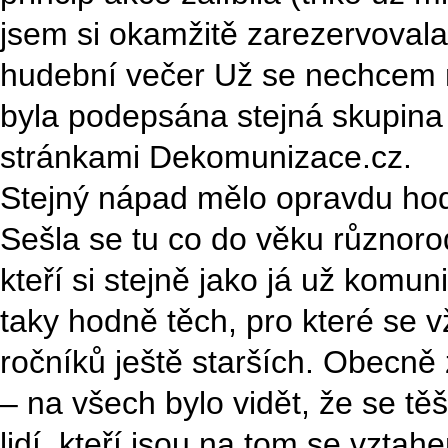
jsem si okamžitě zarezervovala 
hudební večer Už se nechcem n
byla podepsána stejná skupina l
stránkami Dekomunizace.cz.
Stejný nápad mělo opravdu hodn
Sešla se tu co do věku různoro
kteří si stejně jako já už komun
taky hodně těch, pro které se v
ročníků ještě starších. Obecn
– na všech bylo vidět, že se tě
lidí, kteří jsou na tom se vzta