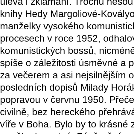
úleva i zklamání. Trochu nesou
knihy Hedy Margoliové-Kovályo
manželky vysokého komunistic
procesech v roce 1952, odhalov
komunistických bossů, nicméně 
spíše o záležitosti úsměvné a 
za večerem a asi nejsilnějším 
posledních dopisů Milady Horák
popravou v červnu 1950. Přečet
civilně, bez hereckého přehrává
víře v Boha. Bylo by to krásné