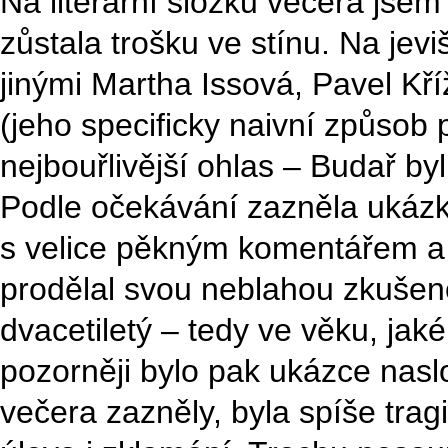
Na literární složku večera jsem
zůstala trošku ve stínu. Na jevi
jinými Martha Issová, Pavel Kř
(jeho specificky naivní způsob 
nejbouřlivější ohlas – Budař byl
Podle očekávání zazněla ukáz
s velice pěkným komentářem a 
prodělal svou neblahou zkušeno
dvacetiletý – tedy ve věku, jak
pozorněji bylo pak ukázce nasl
večera zazněly, byla spíše tra