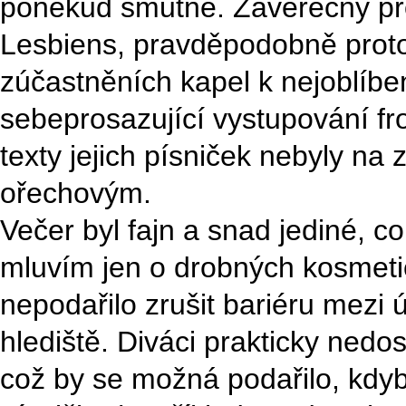
poněkud smutné. Závěrečný pro
Lesbiens, pravděpodobně proto
zúčastněních kapel k nejoblíben
sebeprosazující vystupování fr
texty jejich písniček nebyly na
ořechovým.
Večer byl fajn a snad jediné, c
mluvím jen o drobných kosmetic
nepodařilo zrušit bariéru mezi ú
hlediště. Diváci prakticky nedos
což by se možná podařilo, kdy