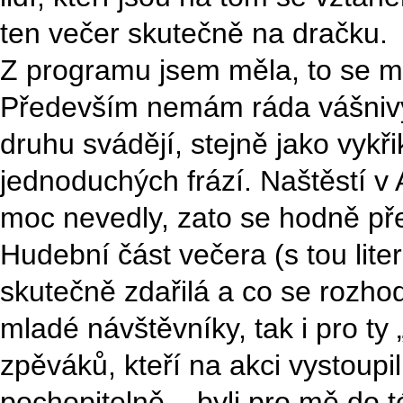
ten večer skutečně na dračku.
Z programu jsem měla, to se m
Především nemám ráda vášnivý
druhu svádějí, stejně jako vykř
jednoduchých frází. Naštěstí v 
moc nevedly, zato se hodně před
Hudební část večera (s tou liter
skutečně zdařilá a co se rozhod
mladé návštěvníky, tak i pro ty
zpěváků, kteří na akci vystoupi
pochopitelně – byli pro mě do 