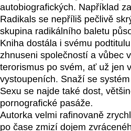
autobiografických. Například z
Radikals se nepříliš pečlivě sk
skupina radikálního baletu půso
Kniha dostála i svému podtitulu 
zhnuseni společností a vůbec 
terorismus po svém, ať už jen 
vystoupeních. Snaží se systém 
Sexu se najde také dost, větši
pornografické pasáže.
Autorka velmi rafinovaně zrychl
po čase zmizí dojem zvrácenéh