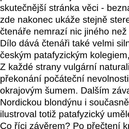
skutečnější stránka věci - bezn
zde nakonec ukáže stejně stere
čtenáře nemrazí nic jiného než 
Dílo dává čtenáři také velmi sil
českým patafyzickým kolegiem, k
Z každé strany vulgární natural
překonání počáteční nevolnosti 
okrajovým šumem. Dalším závan
Nordickou blondýnu i současně 
ilustroval totiž patafyzický umě
Co říci závěrem? Po přečtení k