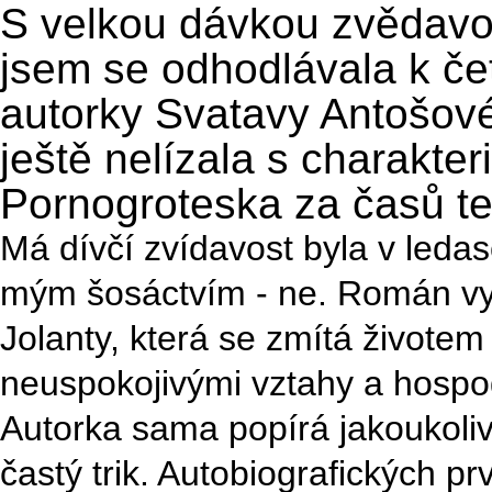
S velkou dávkou zvědavos
jsem se odhodlávala k če
autorky Svatavy Antošov
ještě nelízala s charakte
Pornogroteska za časů te
Má dívčí zvídavost byla v leda
mým šosáctvím - ne. Román vyp
Jolanty, která se zmítá živote
neuspokojivými vztahy a hospo
Autorka sama popírá jakoukoliv 
častý trik. Autobiografických pr