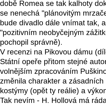
době Romea se tak kalhoty doko
se nenechá "plánovitým mrzače
bude divadlo dále vnímat tak, a
"pozitivním neobyčejným zážitk
pochopil správně).
V recenzi na Pikovou dámu (díl
Státní opeře přitom stejné autor
volnějším zpracováním Puškinov
změnila charakter a zásadních 
kostýmy (opět ty reálie) a výko
Tak nevím - H. Hollová má rád