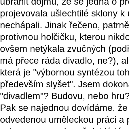
ubránit dojmu, že se jedná o 
projevovala ušlechtilé sklony k 
nechápali. Jinak řečeno, patrn
protivnou holčičku, kterou nikdo
ovšem netýkala zvučných (podřad
má přece ráda divadlo, ne?), al
která je "výbornou syntézou toh
především slyšet". Jsem dokona
"divadlem"? Budovu, nebo hru
Pak se najednou dovídáme, že 
odvedenou uměleckou práci a p