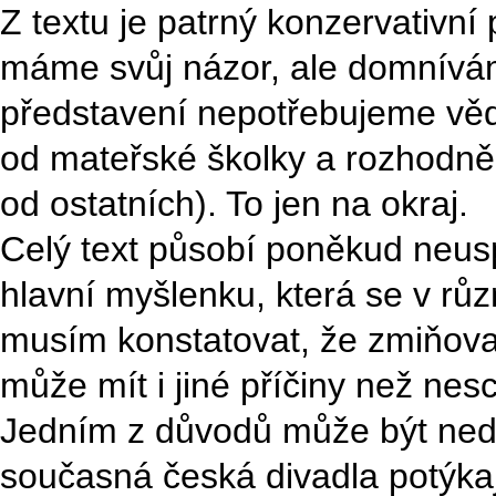
Z textu je patrný konzervativní
máme svůj názor, ale domnívám
představení nepotřebujeme vědě
od mateřské školky a rozhodně p
od ostatních). To jen na okraj.
Celý text působí poněkud neus
hlavní myšlenku, která se v rů
musím konstatovat, že zmiňova
může mít i jiné příčiny než nes
Jedním z důvodů může být nedo
současná česká divadla potýka