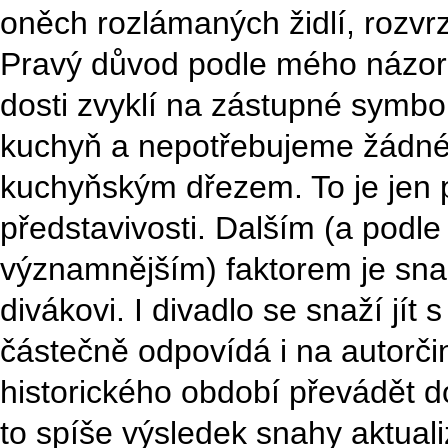
oněch rozlámaných židlí, rozvr
Pravý důvod podle mého názoru
dosti zvyklí na zástupné symbol
kuchyň a nepotřebujeme žádné 
kuchyňským dřezem. To je jen p
představivosti. Dalším (a po
významnějším) faktorem je sna
divákovi. I divadlo se snaží jít 
částečně odpovídá i na autorči
historického období převádět do
to spíše výsledek snahy aktual