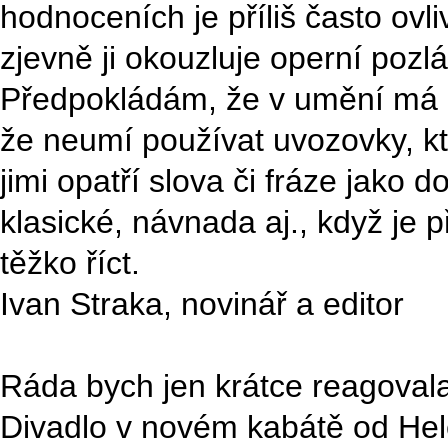
hodnoceních je příliš často ovl
zjevně ji okouzluje operní pozlá
Předpokládám, že v umění má r
že neumí používat uvozovky, kt
jimi opatří slova či fráze jako 
klasické, návnada aj., když je
těžko říct.
Ivan Straka, novinář a editor
Ráda bych jen krátce reagoval
Divadlo v novém kabátě od Hel