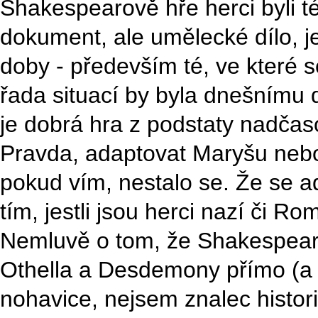
Shakespearově hře herci byli t
dokument, ale umělecké dílo, 
doby - především té, ve které se
řada situací by byla dnešnímu 
je dobrá hra z podstaty nadčas
Pravda, adaptovat Maryšu nebo 
pokud vím, nestalo se. Že se 
tím, jestli jsou herci nazí či 
Nemluvě o tom, že Shakespeare
Othella a Desdemony přímo (a 
nohavice, nejsem znalec histor