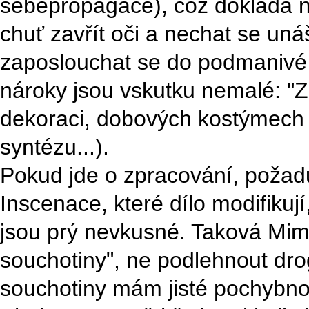
sebepropagace), což dokládá ná
chuť zavřít oči a nechat se uná
zaposlouchat se do podmanivé hu
nároky jsou vskutku nemalé: "Z
dekoraci, dobových kostýmech a 
syntézu...).
Pokud jde o zpracování, požadu
Inscenace, které dílo modifikuj
jsou prý nevkusné. Taková Mim
souchotiny", ne podlehnout dr
souchotiny mám jisté pochybnost